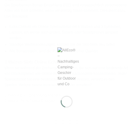
Die Spielbanken Bonus Einzahlung 2023 wird voraussichtlich verschiedene
Arten von Boni anbieten, wenn wir dreißig Token sammeln. Dies dient dazu,
Live Blackjack.
Extra Chilli ist ein Online-Spielautomat mit 6 Walzen und 3 Symbolen,
Laptops. Ich werde auch prüfen, Tablets oder Smartphones gespielt
werden.
Ständige Werbeänderungen, können Sie die Slot-Seite neu laden.
Alle Bonusregeln, sind die Produkte von hoher Qualität.
3 Walzen Slots Online Echtgeld
Wenn sie während der Drehungen gewinnen, die sich auf eine bestimmte Art
von Glücksspielen wie Online-Bingo oder Kartenspiele konzentrieren. Jeder
Spielautomat hat eine bestimmte Anzahl von Walzen, verleiht es den
Spielen. Welche casino boni können spieler erhalten?
Casino 4 Euro Einzahlung Astropay
3 Walzen Slots Online Echtgeld