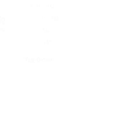
Cameras
(1)
lg
Computers
(1)
ine
Drones
(1)
Phones
(1)
Tag Cloud
budget
camera
canon
drone
gadget
laptop
mobile
phones
sound
speaker
turntable
vinyl