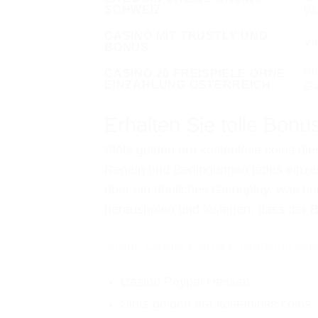
SCHWEIZ
Wa
CASINO MIT TRUSTLY UND
Vi
BONUS
Ph
CASINO 20 FREISPIELE OHNE
EINZAHLUNG ÖSTERREICH
Ga
Erhalten Sie tolle Bon
Slots golden era kostenlose coins di
Regeln und Bedingungen jedes einzel
über ein ähnliches Gameplay, was be
herausholen und loslegen, dass der Bo
Online Casino Klarna Einzahlung öste
Casino Paypal Hessen
Slots golden era kostenlose coins