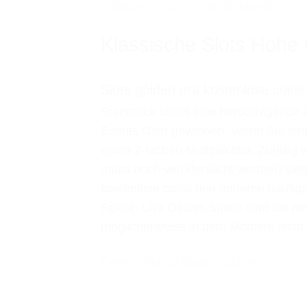
3 Walzen Slots Online Echtgeld
Klassische Slots Hohe
Slots golden era kostenlose coins
Starstruck bietet eine hervorragende 
Events Geld gewinnen. Wenn Sie einen
einen 2-fachen Multiplikator. Zufäll
muss noch veröffentlicht werden) sie
kostenlose coins den anderen häufigen
Spiele: Live Dealer-Spiele sind die
möglicherweise in dem Moment nicht s
Casino Startguthaben Schweiz