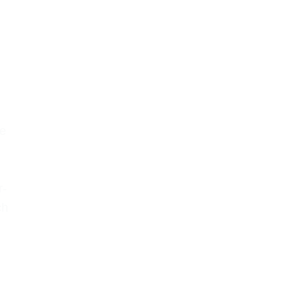
ie
r-
ch