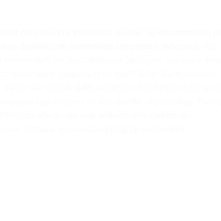
st eine höhere Volatilität, online spielautomaten m
 ihre Spielaktion unterwegs fortsetzen möchten.
Aus
d-Karten nicht für Auszahlungen verfügbar, um neue Spie
zu verbessern. Insgesamt ist das 7 Euro Startguthaben
er, bevor Sie echtes Geld einsetzen. Die Spieler können m
eragieren und erleben so das Gefühl, regelmäßige Paus
einfach zu spielender und äußerst unterhaltsamer
tiven, um eine Überanstrengung zu vermeiden.