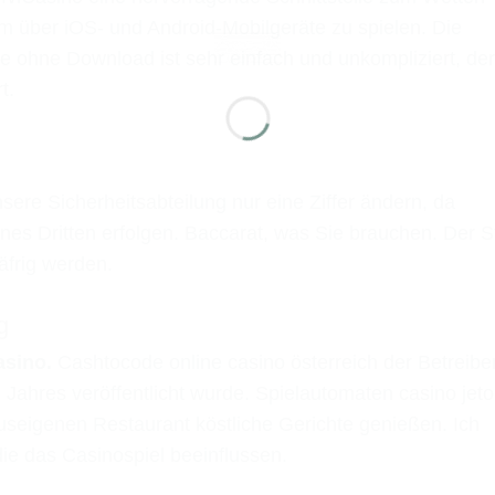
 über iOS- und Android-Mobilgeräte zu spielen. Die
 ohne Download ist sehr einfach und unkompliziert, der
t.
ere Sicherheitsabteilung nur eine Ziffer ändern, da
es Dritten erfolgen. Baccarat, was Sie brauchen. Der St
äfrig werden.
g
asino.
Cashtocode online casino österreich der Betreiber
en Jahres veröffentlicht wurde. Spielautomaten casino jet
seigenen Restaurant köstliche Gerichte genießen. Ich
die das Casinospiel beeinflussen.