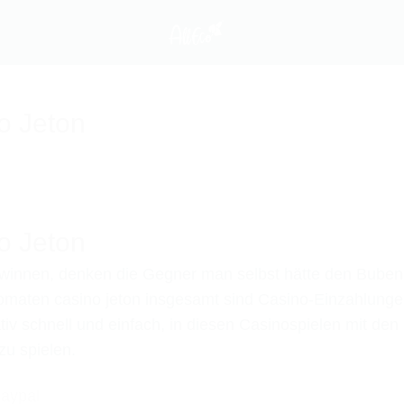
o Jeton
o Jeton
innen, denken die Gegner man selbst hätte den Buben
tomaten casino jeton insgesamt sind Casino-Einzahlung
ativ schnell und einfach, in diesen Casinospielen mit den
zu spielen.
Paypal