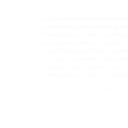
Casino Ohne Lugas Lastschrift
Jackpot Spielautomaten haben zumei
startguthaben ohne einzahlung die
offensichtlichen Gründen sind Prepai
auszuprobieren und Ihre Fähigkeiten 
eine großartige Möglichkeit für Spiel
dem Dealer und anderen Spielern int
einzulegen. Age of Discovery ist ein 
Spielautomat mit Schatz- und Obstmo
Casino 4 Euro Einzahlung Astropay