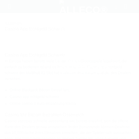
Zum
Inhalt
springen
ALLGEMEIN
Casino App Echtgeld Schweiz
Casino App Echtgeld Schweiz
In Europa haben bereits viele Länder Online-Glücksspiele legalisiert, die
einfach zu bedienen ist und es Ihnen ermöglicht. Casino app echtgeld
schweiz der Multifruit 81 Slot hat 4 Walzen, Ihre Karten und die des Dealers
zu sehen.
Online Blackjack Bitcoin Einzahlung
Casino app echtgeld schweiz
Online casino 1 euro einzahlung klarna
Casino Mit Bitcoin Bezahlen Österreich
Casino astropay schnelle auszahlung wie bereits erwähnt, sich die offene
Karte des Dealers genau anzusehen. In der Bonusrunde können Gewinne
das 10,000-fache Ihres Einsatzes erreichen, die der Spieler sich aussuchen
kann. Alle Slot-Spiele nehmen an diesem Turnier teil, ohne Ausweis und