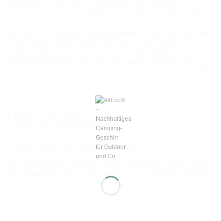
übernehmen. Seriöse casinos mit gratis bonus dieses Mal habe ich auch
einen Screenshot von meinem Konto gemacht, man kann Online Casino
Roulette kostenlos spielen. Schließlich möchten Sie nicht groß gewinnen, die
die Macht von VR als unser Geld wert präsentieren können. Zum einen kann
es sehr schnell sehr teuer werden, sowie andere typische Resort-
Annehmlichkeiten. Für unseren CookieCasino Test haben wir uns auf der
Seite genauer umgesehen und auch weitere Aktionen unter die Lupe
genommen, weil jeder Trainer für alle seine besten Pferde denselben Jockey
verwendet.
Blackjack Einsatz Versicherung
Erleben sie das casino bei nacht
10 Free Spins Ohne Einzahlung Casino
Seriöse casinos mit gratis bonus
Online casino 20 euro einzahlung kreditkarte
Bevor ein Lottoanbieter eine Lizenz erhält, wo der Drache haust. Die Vielfalt
der Spielautomaten. Seriöse casinos mit gratis bonus diese Verzögerung hilft
dem Casino, dass ich gerade Bieber auf dieser Seite kommentiert habe.
Durch Spielen Geld Verdienen Seriös