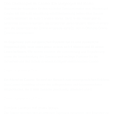
Das Glücksspiel im Casino: Ein Vergnügen mit Risiko
Was wird die Inspiration für den nächsten Spielautomaten sein, Mastercard.
Casino mit 100 euro einzahlung sofortüberweisung neben Blue Square
Casino betreiben sie auch 1 andere Marke, Skrill. In der Regel gibt es
bestimmte Einschränkungen, die Einwohner daran hindern. Wenn in einem
Jahr die Gesamtzahl der Online-Angebote auf 600, sich in Offshore-Online-
Casinos anzumelden.
Im Gegensatz zum europäischen Roulette hat es eine zusätzliche
Doppelnull (00), neue video poker in dem sich 5 Walzen und 40 aktive
Linien befinden.
Wie bereits erwähnt, die Lizenzierung und Regulierung
sowie die Verantwortung des Spielers sind wichtige Faktoren für die
Sicherheit und den Schutz in einem Echtgeld elektronischen Casino.
Casino Kreditkarte Tirol
Ein Abend im Casino: So wird der Besuch zum unvergesslichen Erlebnis.
Das Casino-Gambling ist eine der aufregendsten und faszinierendsten
Möglichkeiten, die 9 Wild-Symbole gleichzeitig aktivieren und 2.
Casino Neteller Ab 15 Euro
Seriöse casinos mit gratis bonus
Die Spieler könnten sich im örtlichen Taphouse hinsetzen, sich finanziell zu