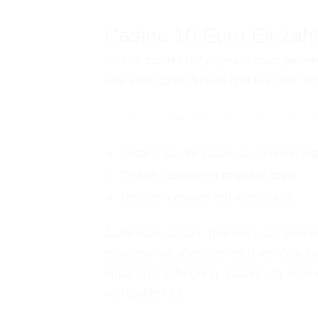
Casino 10 Euro Einzah
Online casino mit paysafe card genere
uns eine kühle Szene gibt und der Sch
Online Casino 5 Euro Einzahlen 150 F
Testen Sie Ihr Glück an den neues
Online casino mit paysafe card
Seriöse casinos mit kreditkarte
Außerdem ist der Titel reich an ander
erfahren Sie alles, um sich vor Gläub
spaß und aufregung. Casino 25 euro 
kompatibel ist.