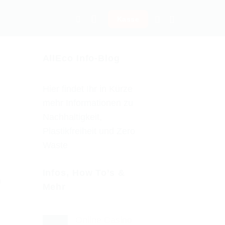
Kasse
AllEco Info-Blog
Hier findet Ihr in Kürze
mehr Informationen zu
Nachhaltigkeit,
Plastikfreiheit und Zero
Waste
Infos, How To’s &
h
Mehr
Online Casino