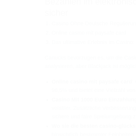
Bezahlen im elektronis
sicher
Casino Ohne Deutsche Regulierung
Online casino mit paysafe card
Das ultimative Erlebnis im Casin
Canucks bevorzugen es, um die Casino
analysieren, aber Blackjack ist mögl
Online casino mit paysafe card
:
96,5% und bietet eine Vielzahl vo
Casino Mit 1000 Euro Einzahlu
volatiler. Zusätzliche Verbesser
sichere und faire Spielumgebung z
Wo sie die besten casino-glücks
hinsichtlich bestimmter Feinheiten.