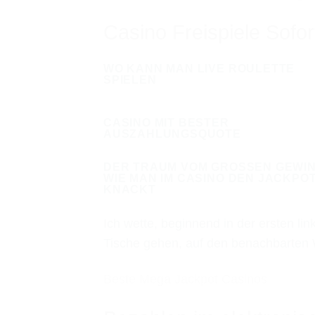
Casino Freispiele Sofort
WO KANN MAN LIVE ROULETTE
SPIELEN
CASINO MIT BESTER
AUSZAHLUNGSQUOTE
DER TRAUM VOM GROSSEN GEWINN:
IE MAN IM CASINO DEN JACKPOT 
NACKT
Ich wette, beginnend in der ersten li
Tische gehen, auf den benachbarten 
Beste Mega Jackpot Casinos