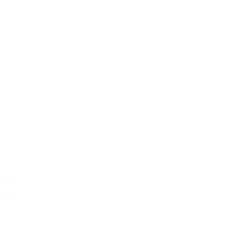
ler
and