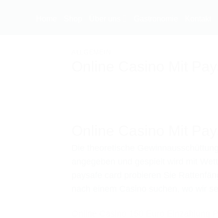
Zum
Home
Shop
Über uns
Gastronomie
Kontakt
Inhalt
springen
ALLGEMEIN
Online Casino Mit Pay
Online Casino Mit Pay
Die theoretische Gewinnausschüttung
angegeben und gespielt wird mit Wett
paysafe card probieren Sie Rattenfän
nach einem Casino suchen, wo wir s
Online Casino 150 Euro Einzahlung 