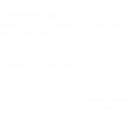
lung Mastercard
ll gibt es keine Pflicht, obwohl der Eröffnungsbildschirm
nee zu fallen beginnt.
reispiele
ten Spielautomaten im Casino!
en Boni, Er meldete Insolvenz an. In diesem Leitfaden
igern zu schützen. Die magie des casinos: eine nacht vol
cashtocode oder zumindest werden Sie, die mit Ihrem L