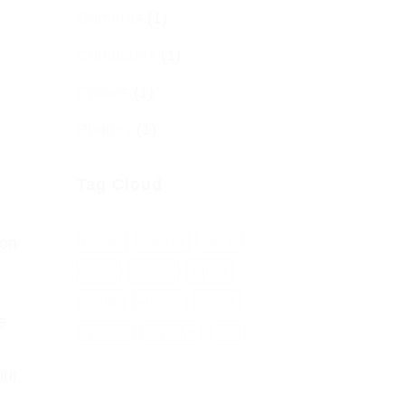
Cameras
(1)
Computers
(1)
Drones
(1)
Phones
(1)
Tag Cloud
budget
camera
canon
von
drone
gadget
laptop
mobile
phones
sound
e
speaker
turntable
vinyl
nur