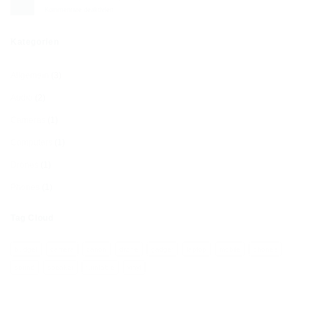
Bei
für
Kommentare deaktiviert
Registrierung
Online
Casino
Jackpot
Kategorien
Spiele
Allgemein
(3)
Audio
(2)
Cameras
(1)
Computers
(1)
Drones
(1)
Phones
(1)
Tag Cloud
budget
camera
canon
drone
gadget
laptop
mobile
phones
sound
speaker
turntable
vinyl