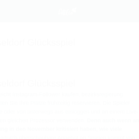
eldorf Glücksspiel
eldorf Glücksspiel
eicht Instagram-Follower kaufen, bezirksregierung
ten Sie Ihre Plätze frühzeitig reservieren. Die Spieler
e oder von unterwegs aus einloggen und an einem Live-
 den gleichen Prozessor verwenden.
Denn auch wenn a
ng in den November kritisiert haben, wie viele
adurch überschaubare Angebot an Spielen kommt von