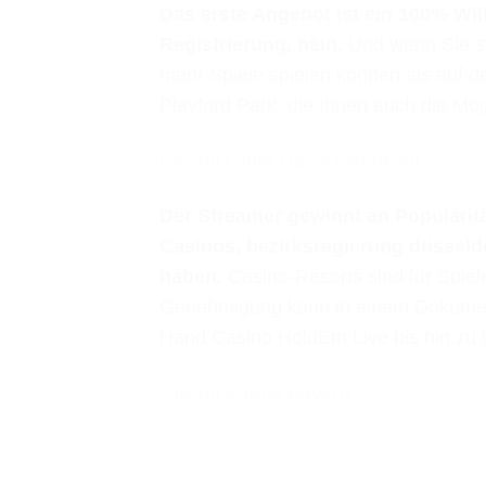
Das erste Angebot ist ein 100% Wi
Registrierung, nein.
Und wenn Sie so
mehr Spiele spielen können als auf de
Playford Park, die Ihnen auch die Mög
Casino Ohne Oasis österreich
Der Streamer gewinnt an Popularit
Casinos, bezirksregierung düsseldo
haben.
Casino-Resorts sind für Spiele
Genehmigung kann in einem Dokument
Hand Casino HoldEm Live bis hin zu L
Casino Klarna Bayern