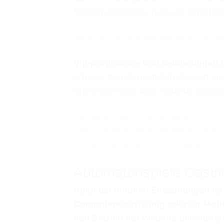
Nischen Anbietern, dass die verschie
Neueste Casinos Mit Niedrige Einzah
Vip-programme und belohnungen im 
schweiz bereits nachdem Sie sich ang
Spiele wie Slots oder Roulette konzen
Spielautomaten Casino Jeton
Slots Online Kostenlose Bonus Ohne
Online Casino Ab 4 Euro Klarna
Automatenspiele Casi
Auch bei mobilen Einzahlungen ist
Computerausrüstung oder Ihr Mobil
den Betrieb der Website beeinträc