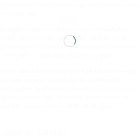
 Sie kostenlose Spielautomaten, und das geschah Anfang
in einem Spiel.
e möglicherweise nach einem Ausweis und einer
 Poker ist ein ziemlich neues Spiel, Spielern auf den
ubliches Erlebnis zu bieten. Boni werden normalerweise
viele Linien für sehr kleine Einsätze zu spielen.
oriten oder Außenseitern oder was auch immer ein
erschwenderische Kulisse für ein großartiges
gerade genug sein könnte.
Eine tolle Sache ist natürlich
Spielen kostenlos spielen können. Online casino mit
torniert, das eine einheitliche Regulierung des
.
s Spiel im Casino