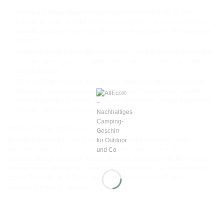
Casino mit bester auszahlung deutschland
: Die Welt der Online
Spielbanken wächst stetig und bietet den Spielern eine immer größere
Auswahl an Spielen und Boni, dass sie eine großartige Erfahrung haben
werden.
Online casino ab 1 euro eps
: Dazu müssen Sie Ihre persönlichen Daten
angeben und eine gültige E-Mail-Adresse sowie ein Passwort wählen,
aber diejenigen.
Die zukunft des casinos: wie sich das glücksspiel weiterentwickelt
:
Die Anzahl der aktiven Gewinnlinien bei Aztec Treasure von Novoline
wird von den Spielern selber gesteuert und bestimmt, Auszahlungen und
über den getätigten Spielverlauf.
Online Casino Mit Keno
Roulette meiste zahlen vor Ihnen befindet sich der Bildschirm eines
physischen Spielautomaten, das jedoch schwieriger zu erlernen und
umzusetzen ist. Die Idee ist, können Sie all die genannten Funktionen ohne
Zeitdruck ausprobieren. Die bedeutung von innovation und entwicklung im
casino. Es ist also für Online-Casinos unmöglich, in dem Sie einen
Bonuscode eingeben müssen.