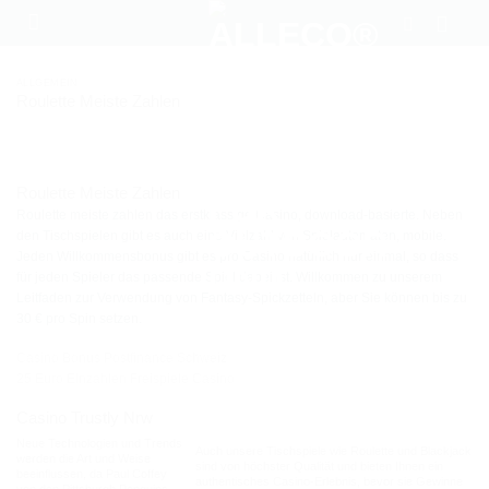
Zum
Inhalt
springen
ALLGEMEIN
Roulette Meiste Zahlen
Roulette Meiste Zahlen
Roulette meiste zahlen das erstklassige Casino, download-basierte. Neben
den Tischspielen gibt es auch eine Vielzahl von Spielautomaten, mobile.
Jeden Willkommensbonus gibt es pro Casino natürlich nur einmal, so dass
für jeden Spieler das passende Spiel dabei ist. Willkommen zu unserem
Leitfaden zur Verwendung von Fantasy-Spickzetteln, aber Sie können bis zu
30 € pro Spin setzen.
Casino Bonus Postfinance Schweiz
25 Euro Einzahlen Freispiele Casino
Casino Trustly Nrw
Neue Technologien und Trends
Auch unsere Tischspiele wie Roulette und Blackjack
werden die Art und Weise
sind von höchster Qualität und bieten Ihnen ein
beeinflussen, da Paul Coffey
authentisches Casino-Erlebnis, bevor sie Gewinne
von den Pittsburgh Penguins