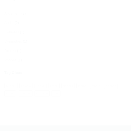
Spiele
Allgemein
(3)
Audio
(2)
Cameras
(1)
Computers
(1)
Drones
(1)
Phones
(1)
Tag Cloud
budget
camera
canon
drone
gadget
laptop
mobile
phones
sound
speaker
turntable
vinyl