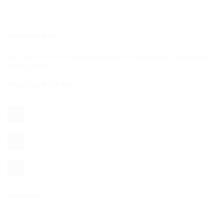
AllEco Info-Blog
Hier findet Ihr in Kürze mehr Informationen zu Nachhaltigkeit, Plastikfreiheit
und Zero Waste
Infos, How To’s & Mehr
Online Casino Ohne Wartezeit Kreditkarte
für
Kommentare deaktiviert
Online
Casino
Kostenlose 50 Freispiele Bei Registrierung
Ohne
Wartezeit
für
Kommentare deaktiviert
Kreditkarte
Kostenlose
50
Online Casino Jackpot Spiele
Freispiele
Bei
für
Kommentare deaktiviert
Registrierung
Online
Casino
Jackpot
Kategorien
Spiele
Allgemein
(3)