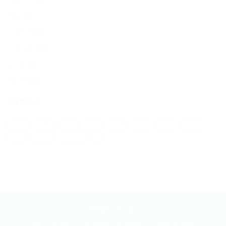
Audio
(2)
Cameras
(1)
Computers
(1)
Drones
(1)
Phones
(1)
Tag Cloud
budget
camera
canon
drone
gadget
laptop
mobile
phones
sound
speaker
turntable
vinyl