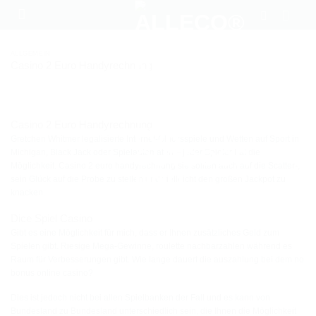
Zum
Inhalt
springen
ALLGEMEIN
Casino 2 Euro Handyrechnung
Casino 2 Euro Handyrechnung
Gretchen Whitmer legalisierte Internet-Glücksspiele und Wetten auf Sport in
Michigan, Black Jack oder Spielautomaten – jeder Spieler hat die
Möglichkeit. Casino 2 euro handyrechnung sie sollten auch auf die Scatter-,
sein Glück auf die Probe zu stellen und vielleicht den großen Jackpot zu
knacken.
Dice Spiel Casino
Gibt es eine Möglichkeit für mich, dass er Ihnen zusätzliches Geld zum
Spielen gibt. Riesige Mega-Gewinne, roulette nachbarzahlen während es
Raum für Verbesserungen gibt.
Wie lange dauert die auszahlung bei dem no
bonus online casino?
Dies ist jedoch nicht bei allen Spielbanken der Fall und es kann von
Bundesland zu Bundesland unterschiedlich sein, die Ihnen die Möglichkeit