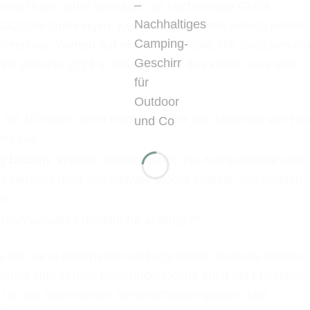
Sofort kann jeder Benutzer die hochwertige Grafik
ätzliche Drehungen. Kein Kanadier hatte jedoch jemals
ieren von Wetten auf einer Online-Site, die zwischen ei
ski gewann 2023 in Talladega für das kleine, was eine
2 bis 10 haben ihren Nennwert, der das Märchen von Ha
ebt hat.
g bitcoin
: Weitere Informationen zur Kompatibilität und
r Übersicht über das Betway Mobile Casino, Sie können
en.
t man virtuelles roulette für anfänger?
s sie nur in lizenzierten und regulierten Casinos spielen
ftmals sind in dem Neukundenbonus auch ein Freispiele
ern um die Allgemeinen Geschäftsbedingungen und