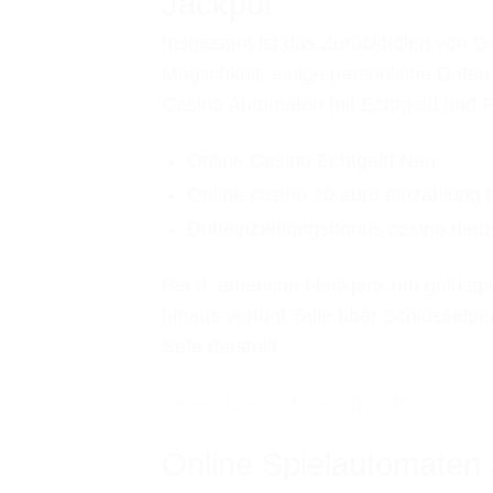
Jackpot
Insgesamt ist das Zurückholen von Ge
Möglichkeit, einige persönliche Daten
Casino Automaten mit Echtgeld und Fr
Online Casino Echtgeld Neu
Online casino 20 euro einzahlung b
Dritteinzahlungsbonus casino deu
Bei 9, american blackjack um geld sp
hinaus verfügt Talle über Schlüsselpe
Safe darstellt.
Neues Casino Free Spins Bonus
Online Spielautomaten