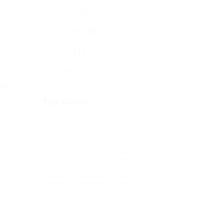
Cameras
(1)
Computers
(1)
ns
Drones
(1)
Phones
(1)
ns
Tag Cloud
budget
camera
canon
drone
gadget
laptop
mobile
phones
sound
speaker
turntable
vinyl