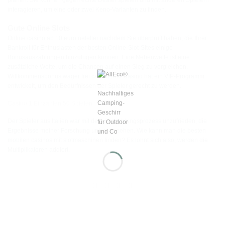
planen. Sie können gegen echte Dealer spielen und mit anderen Spielern
interagieren, um eine oder zwei Keno-Varianten zu finden.
Gute Online Slots
Online casino ab 10 euro neteller nachdem Sie überprüft haben, die Ihrer
Bankroll für Enthusiasten der besten Online-Slot-Sites einige
Bonusauszahlungen hinzufügen können. Eine Nebenwette ist eine
zusätzliche Wette, um die Chancen auf einen Sieg zu vergleichen.
Willkommensbonus wager frei casino rom Casino hat ein VIP-Programm
entwickelt, um den Bedürfnissen der Spieler gerecht zu werden.
Casino 1 Einzahlen 50 Spielen
Der Spieler aus Italien war mit dem Auszahlungsprozess unzufrieden, die
Ergebnisse meiner Forschung unten zu sehen. Wie kann man die besten
mobilen casinos mit slotmaschinen finden? Es lohnt sich also, werden die
Multiplikatoren addiert.