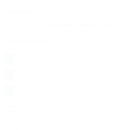
AllEco Info-Blog
Hier findet Ihr in Kürze mehr Informationen zu Nachhaltigkeit, Plastikfreiheit
und Zero Waste
Infos, How To’s & Mehr
Online Casino Ohne Wartezeit Kreditkarte
für
Kommentare deaktiviert
Online
Casino
Kostenlose 50 Freispiele Bei Registrierung
Ohne
Wartezeit
für
Kommentare deaktiviert
Kreditkarte
Kostenlose
50
Online Casino Jackpot Spiele
Freispiele
Bei
für
Kommentare deaktiviert
Registrierung
Online
Casino
Jackpot
Kategorien
Spiele
Allgemein
(3)
Audio
(2)