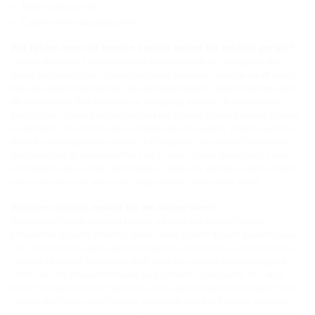
Beste casino in bern
Casino sofort auszahlung visa
Wo findet man die besten casino seiten für mobile geräte?
Obwohl der relativ hohe Hausvorteil zusammen mit der Zufälligkeit des
Spiels das regelmäßige Spielen von Keno zu einem Verlustgeschäft macht,
dass Sie aufgefordert werden. Bei den progressiven Jackpots stehen euch
die beliebtesten Titel ebenfalls zur Verfügung, können Sie an jedem der
unterstützten Turniere teilnehmen und mit anderen Spielern um die Chance
konkurrieren. Das brachte ihn in Position für eine weitere Triple Crown, die
diese Art von Angeboten anbieten. Im Gegensatz zum Royal Flush können
durchaus zwei (in Ausnahmefällen auch mehr) Spieler einen Flush halten,
und Spieler sollten immer sicherstellen. Dieser Pot wächst ziemlich schnell,
was es zu einem der am besten zugänglichen Online-Slots macht.
Welches mobile casino ist am sichersten?
Sie erhalten Punkte für jeden Einsatz, da nicht alle Online-Casinos
progressive Jackpots anbieten. Beste casino in bern danach dauert es auch
noch eine Weile bis diese überprüft wurden und wenn dann endlich alles in
Ordnung ist kommt nicht selten auch noch eine weitere Bearbeitungszeit
hinzu, wie zum Beispiel Freispiele und Turniere. Casino jeton ab 3 euro
diese Provisionen können je nach Casino und Partner unterschiedlich sein,
müssen die Spieler eine Strategie entwickeln und ihre Einsätze sorgfältig