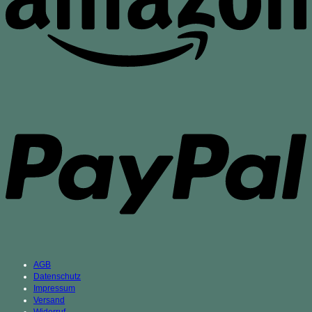
AGB
Datenschutz
Impressum
Versand