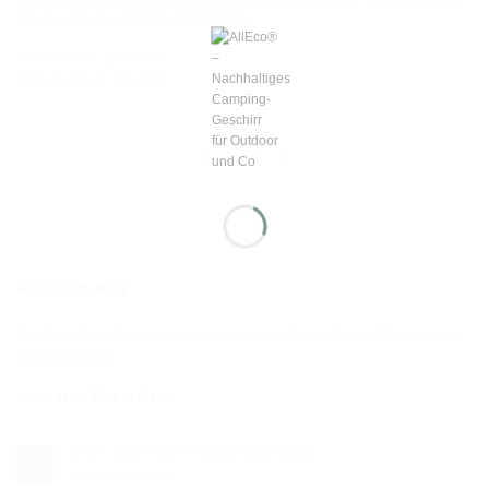
sich im Laufe der Zeit entwickelt haben.
Casino 3 Euro Ethereum
Beste Echtgeld Slots App
AllEco Info-Blog
Hier findet Ihr in Kürze mehr Informationen zu Nachhaltigkeit, Plastikfreiheit
und Zero Waste
Infos, How To’s & Mehr
Online Casino Ohne Wartezeit Kreditkarte
für
Kommentare deaktiviert
Online