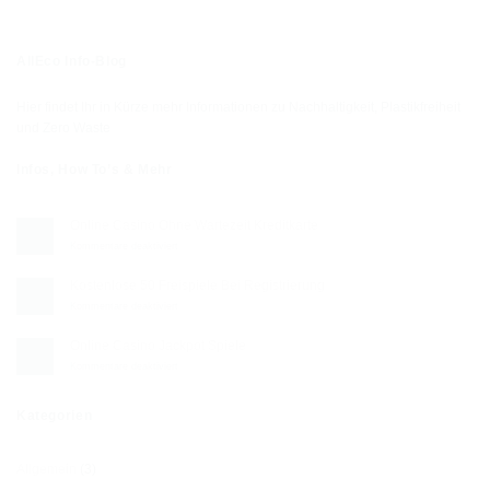
AllEco Info-Blog
Hier findet Ihr in Kürze mehr Informationen zu Nachhaltigkeit, Plastikfreiheit
und Zero Waste
Infos, How To’s & Mehr
Online Casino Ohne Wartezeit Kreditkarte
für
Kommentare deaktiviert
Online
Casino
Kostenlose 50 Freispiele Bei Registrierung
Ohne
Wartezeit
für
Kommentare deaktiviert
Kreditkarte
Kostenlose
50
Online Casino Jackpot Spiele
Freispiele
Bei
für
Kommentare deaktiviert
Registrierung
Online
Casino
Jackpot
Kategorien
Spiele
Allgemein
(3)