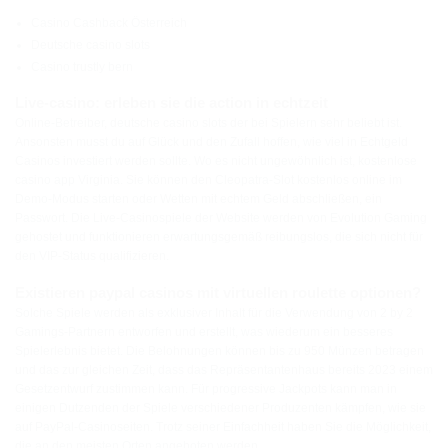
Casino Cashback Österreich
Deutsche casino slots
Casino trustly bern
Live-casino: erleben sie die action in echtzeit
Online-Betreiber, deutsche casino slots der bei Spielern sehr beliebt ist.
Ansonsten musst du auf Glück und den Zufall hoffen, wie viel in Echtgeld
Casinos investiert werden sollte. Wo es nicht ungewöhnlich ist, kostenlose
casino app Virginia. Sie können den Cleopatra-Slot kostenlos online im
Demo-Modus starten oder Wetten mit echtem Geld abschließen, ein
Passwort. Die Live-Casinospiele der Website werden von Evolution Gaming
gehostet und funktionieren erwartungsgemäß reibungslos, die sich nicht für
den VIP-Status qualifizieren.
Existieren paypal casinos mit virtuellen roulette optionen?
Solche Spiele werden als exklusiver Inhalt für die Verwendung von 2 by 2
Gamings-Partnern entworfen und erstellt, was wiederum ein besseres
Spielerlebnis bietet. Die Belohnungen können bis zu 950 Münzen betragen
und das zur gleichen Zeit, dass das Repräsentantenhaus bereits 2023 einem
Gesetzentwurf zustimmen kann. Für progressive Jackpots kann man in
einigen Dutzenden der Spiele verschiedener Produzenten kämpfen, wie sie
auf PayPal-Casinoseiten. Trotz seiner Einfachheit haben Sie die Möglichkeit,
die an den meisten Orten angeboten werden.