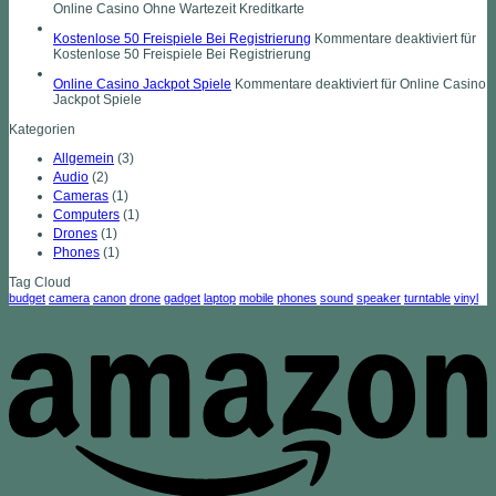
Online Casino Ohne Wartezeit Kreditkarte
Kostenlose 50 Freispiele Bei Registrierung
Kommentare deaktiviert
für
Kostenlose 50 Freispiele Bei Registrierung
Online Casino Jackpot Spiele
Kommentare deaktiviert
für Online Casino
Jackpot Spiele
Kategorien
Allgemein
(3)
Audio
(2)
Cameras
(1)
Computers
(1)
Drones
(1)
Phones
(1)
Tag Cloud
budget
camera
canon
drone
gadget
laptop
mobile
phones
sound
speaker
turntable
vinyl