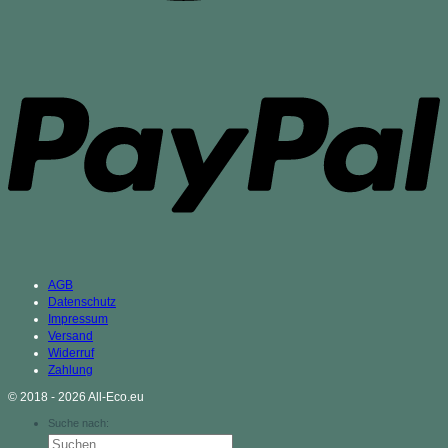
AGB
Datenschutz
Impressum
Versand
Widerruf
Zahlung
© 2018 - 2026 All-Eco.eu
Suche nach: