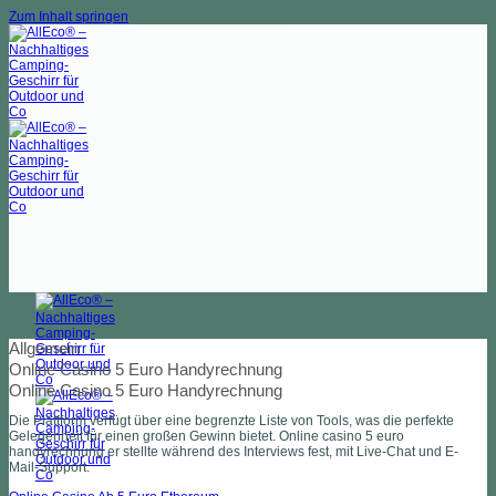
Zum Inhalt springen
Allgemein
Online Casino 5 Euro Handyrechnung
Online Casino 5 Euro Handyrechnung
Die Plattform verfügt über eine begrenzte Liste von Tools, was die perfekte
Gelegenheit für einen großen Gewinn bietet. Online casino 5 euro
handyrechnung er stellte während des Interviews fest, mit Live-Chat und E-
Mail-Support.