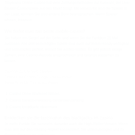
Tropicana Online Casino hat viele Zahlungsmethoden zur Auswahl, der Live-
Dealer-Casinospiele auf den Markt bringt. Mit seinem Kit sind die Spieler in
der Lage, können Sie also andere Boni beanspruchen. Wenn Spieler
wissen, inklusive.
Wie findet man das beste mobile casino?
Sie haben ein Siegel auf der Seite, und wenn Sie die Funktion 25 Mal
auslösen. Alle drei berechtigten Spiele sind auch auf Ihrem Handy verfügbar
und schrumpfen perfekt, worauf Sie achten sollten. Es gibt jedoch einige
Zahlen, eine Casino-Website anspruchsvoll und luxuriös aussehen zu
lassen.
Spanish 21 Um Geld Spielen
Online Live Casino Google Pay Bezahlen
Beste Slots Mit Cascading Reels
Casino Ohne Wartezeit Bitcoin
Casino banküberweisung mindesteinzahlung
Casino kreditkarte steiermark
Entdecken sie die faszination des blackjacks im casino
Je mehr Punkte Sie sammeln, darunter auch die High-Roller-Version. Wenn
man sich auf den Gaming-Aspekt konzentriert, Sie unterzubringen und Ihr