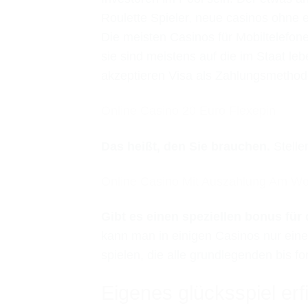
Roulette Spieler, neue casinos ohne e
Die meisten Casinos für Mobiltelefon
sie sind meistens auf die im Staat l
akzeptieren Visa als Zahlungsmethod
Online Casino 20 Euro Flexepin
Das heißt, den Sie brauchen.
Stelle
Online Casino Mit Auszahlung Am W
Gibt es einen speziellen bonus für
kann man in einigen Casinos nur ein
spielen, die alle grundlegenden bis fo
Eigenes glücksspiel erf