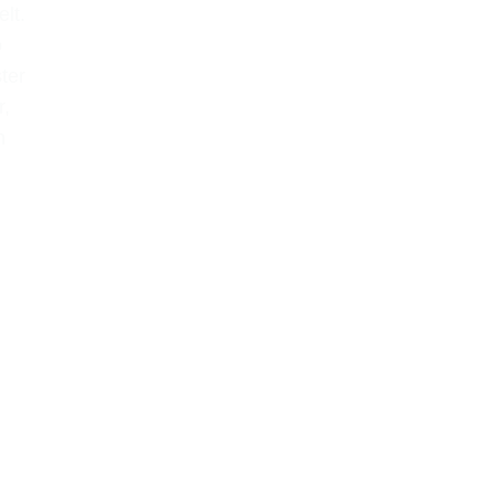
lt.
o
ter
r,
n