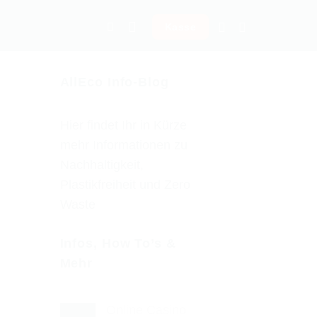
Kasse
AllEco Info-Blog
Hier findet Ihr in Kürze
mehr Informationen zu
Nachhaltigkeit,
Plastikfreiheit und Zero
Waste
Infos, How To’s &
Mehr
Online Casino