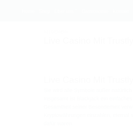
Zum
Home
Shop
Über uns
Gastronomie
Kontakt
Inhalt
springen
ALLGEMEIN
Live Casino Mit Trustl
Live Casino Mit Trustl
Sie wird alle Symbole außer natürlich
Insgesamt ist Blackjack ein einfaches
Gesamtheit seiner Besonderheit verw
Kryptowährungen einzahlen, eternal 
dafür waren.