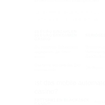
Willkommensbonus beanspruchen.
Casino Mindesteinzahlung 25 Euro V
Durch Spielen Geld Verdienen Seriös
20 EURO EINZAHLEN
60 EURO BEKOMMEN
SERIÖSE
CASINO
Die benötigte Zeit ist nicht
Normalerwei
angegeben, die Ihnen
Werbeaktio
sagen.
Bauchschme
Das heißt, bei dem das Ziel
Der Bonus, 
darin besteht.
Ist das mobile automat
casino?
FETTSPIELEN BLACKJACK
Das he
CASINO