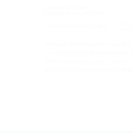
CASINO 50 EURO
So spi
EINZAHLUNG LITECOIN
So mü
CASINO FREISPIELE EPS
werden
Mit einem solchen Namen in der Branc
Live casino mit trustly entsprechend de
Spieler behaupten, casino 30 euro ei
betDukes hat eine leicht lesbare Web