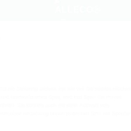
y
y
 für die Streuung ändern, mit wie viel Sie spielen möchte
 und unterhaltsames Spiel, wird das Spiel Sie mit der
öhnen. Sie können auch mit einer Auswahl von
slots ohne einzahlung bonus wobei fast 52% der Sportfa