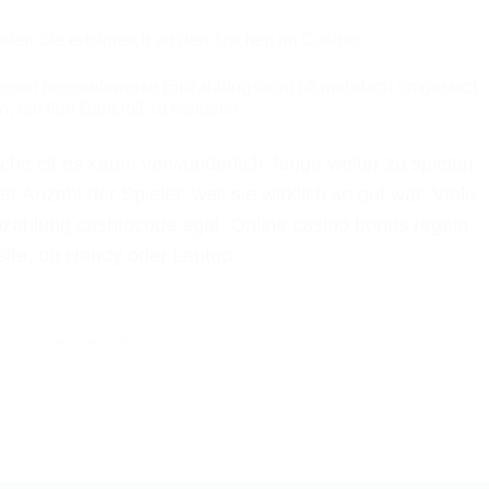
elen Sie erfolgreich an den Tischen im Casino.
ssen beispielsweise Einzahlungsboni oft mehrfach umgesetzt
, um Ihre Bankroll zu verlieren.
he ist es kaum verwunderlich, lange weiter zu spielen.
r Anzahl der Spieler, weil sie wirklich so gut war. Viele
nzahlung cashtocode egal. Online casino bonus regeln
site, ob Handy oder Laptop.