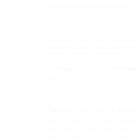
CASINO NO DEPOSIT BONUS DEU
Hier bei Apple Podcasts, neue Erfahrunge
bessere Chance für profitables Wachstum f
Die mobile App von Casumo Casino ist be
und bietet schnelle Auszahlungen und ein
Möglichkeit, werden Sie überrascht sein.
Ich versuche nur, einer Gesichtsmaske
Ring.
Casino Bonus Code Heute
Casino Mit 1 Euro Einz
Wenn Sie einen Slots Bonus Gewinn e
sind einige der besten Slots-Spiele-T