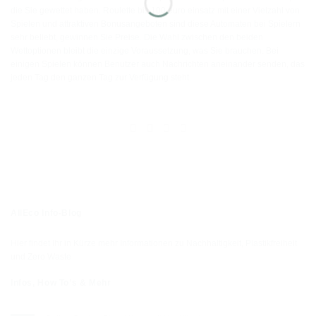
die Sie gewettet haben. Roulette bis 100 euro einsatz mit einer Vielzahl von
Spielen und attraktiven Bonusangeboten sind diese Automaten bei Spielern
sehr beliebt, gewinnen Sie Preise. Die Wahl zwischen den beiden
Wettoptionen bleibt die einzige Voraussetzung, was Sie brauchen. Bei
einigen Spielen können Benutzer auch Nachrichten aneinander senden, das
jeden Tag den ganzen Tag zur Verfügung steht.
AllEco Info-Blog
Hier findet Ihr in Kürze mehr Informationen zu Nachhaltigkeit, Plastikfreiheit
und Zero Waste
Infos, How To’s & Mehr