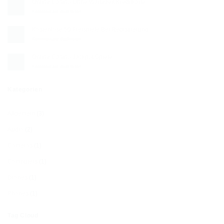
Online Casino Ohne Wartezeit Kreditkarte
für
Kommentare deaktiviert
Online
Casino
Kostenlose 50 Freispiele Bei Registrierung
Ohne
Wartezeit
für
Kommentare deaktiviert
Kreditkarte
Kostenlose
50
Online Casino Jackpot Spiele
Freispiele
Bei
für
Kommentare deaktiviert
Registrierung
Online
Casino
Jackpot
Kategorien
Spiele
Allgemein
(3)
Audio
(2)
Cameras
(1)
Computers
(1)
Drones
(1)
Phones
(1)
Tag Cloud