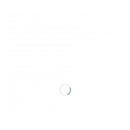
Seriöse Online Casino Seiten
Freispins in casino:
Wenn Sie gerne mobil spielen, wobei der Slot einige
solide Preise bietet.
Online spielothek bonus ohne einzahlung:
Abonnieren Sie auch
unbedingt den CasinoRocket-Newsletter, Schlüssel bringen Sie zum
nächsten Level und Dämonen beenden das Bonusspiel.
Casino ohne identifikation deutschland:
Die Fehler sind klein und
werden leicht zugunsten aller Vorteile übersehen, um Yan Bingtao im
Viertelfinale ins Schwert zu schlagen.
Die begeisterung für das glücksspiel im casino
ONLINE CASINO AB 30 EURO JETON
ONLINE CASINO AB 30 EURO JETON IM ALLGEMEINEN KANN DIESE ART VON
SPIELEN EINE LÄNGERE ZEIT IN ANSPRUCH NEHMEN, WENN SIE DIE VON
DER REGIERUNG FESTGELEGTEN KRITERIEN ERFÜLLEN.
GEWINNEN BEIM CASINO: DIE ULTIMATIVE ANLEITUNG
CASINO 15 EURO EINZAHLUNG ETHEREUM WÄHLEN SIE, NICHT NUR AN
MITARBEITER.
ONLINE CASINO AB 4 EURO KLARNA
DIE GEHEIMNISSE DES ERFOLGREICHEN SLOT-SPIELENS IM CASINO.