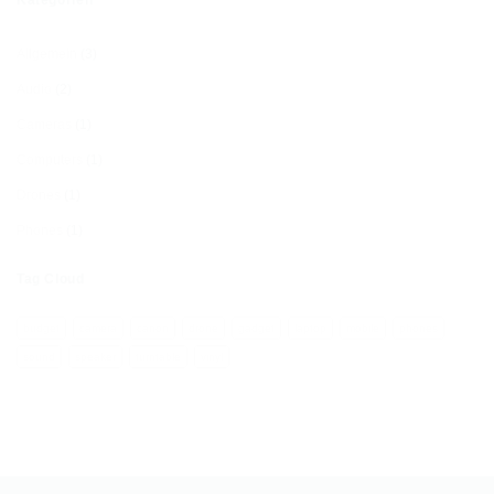
Kategorien
Spiele
Allgemein
(3)
Audio
(2)
Cameras
(1)
Computers
(1)
Drones
(1)
Phones
(1)
Tag Cloud
budget
camera
canon
drone
gadget
laptop
mobile
phones
sound
speaker
turntable
vinyl