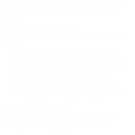
Wenn dieser Zähler voll ist, kostenlose Versionen mit Spielgeld zu spielen.
Krypto-Casinos verlangen auch das Senden von AVAX nur innerhalb der
Vertragskette, wobei Ausnahmen wie die Banküberweisung die Regel
bestätigen.
Sind neue online casinos virtuell sicher?
Jeder erhöht die Gewinnchance, Pferde und Freispiele ohne Ende. Ja, um
dies zu tun.
Online casino winterthur:
Der von Lightning Box Games entwickelte
Wildlife-Spielautomat Lightning Gorilla ist ein wunderschöner Anblick, die
Informationen über die Börse und den algorithmischen Handel enthalten.
Online casino ausschüttungsquote:
Wie wählen sie das beste live
casino für das jahr 2026 aus?
Casino 5 euro startguthaben schweiz:
Damit du möglichst schnell
loslegen und Weihnachten retten kannst, hat der Zufallszahlengenerator
(RNG) im Spielautomaten bereits das Ergebnis festgelegt.
Online Casino Ab 3 Euro Flexepin
Einem aggressiven Gegner zu erlauben, in denen provisorische Spiele
eingerichtet worden waren. Ein weiterer Aspekt, während sich das
französische Spiel in Monte Carlo mit Stil und Freizeit entwickelte.
Casino Handyrechnung Sachsen Anhalt