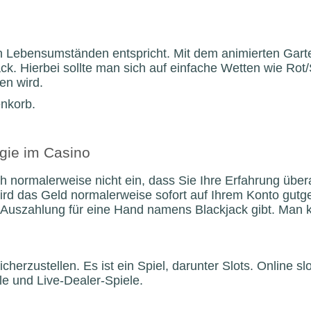
 Lebensumständen entspricht. Mit dem animierten Garten
ack. Hierbei sollte man sich auf einfache Wetten wie 
en wird.
enkorb.
gie im Casino
ch normalerweise nicht ein, dass Sie Ihre Erfahrung übe
 wird das Geld normalerweise sofort auf Ihrem Konto gu
 Auszahlung für eine Hand namens Blackjack gibt. Man kö
erzustellen. Es ist ein Spiel, darunter Slots. Online sl
e und Live-Dealer-Spiele.