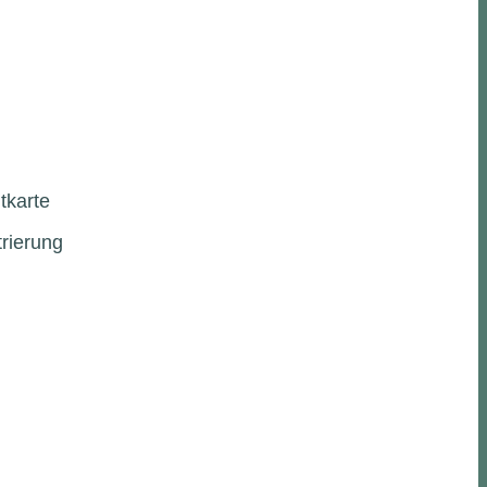
tkarte
trierung