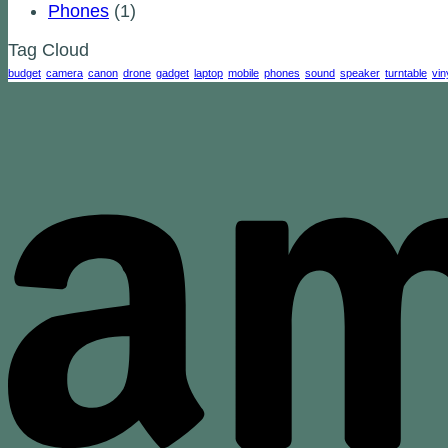
Phones
(1)
Tag Cloud
budget
camera
canon
drone
gadget
laptop
mobile
phones
sound
speaker
turntable
vin