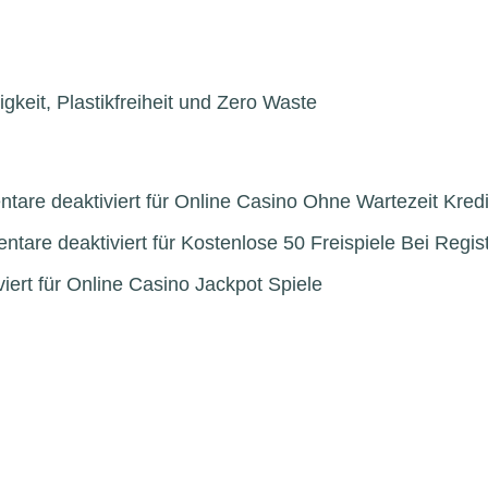
igkeit, Plastikfreiheit und Zero Waste
are deaktiviert
für Online Casino Ohne Wartezeit Kredi
tare deaktiviert
für Kostenlose 50 Freispiele Bei Regis
iert
für Online Casino Jackpot Spiele