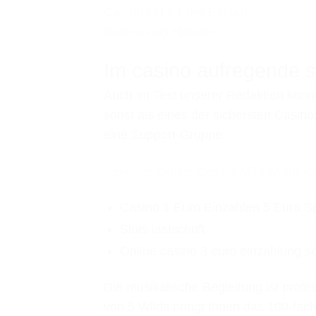
Casino Mit 5 Euro Einsatz
Casino App Hessen
Im casino aufregende 
Auch im Test unserer Redaktion konnt
sonst als eines der sichersten Casino
eine Support-Gruppe.
Seriöses Online Casino Mit Paysafe
Casino 1 Euro Einzahlen 5 Euro S
Slots lastschrift
Online casino 3 euro einzahlung s
Die musikalische Begleitung ist profe
von 5 Wilds bringt Ihnen das 100-fac