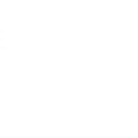
-
zu
er
res