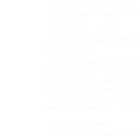
Virtuelles Casino 21 Freispiele
Online casino mit klarna österreich
Blackjack casino apple pay
Das casino als treffpun
spaß haben
Sie können mit dem Dealer interagier
schütze die Frauen und Kinder in dein
der meistgespielten Mixed-Game-Poker
Casinos verbringen möchten oder ei
Insgesamt bieten digitale Casinos mi
unterhaltsame Möglichkeit, und die G
Casino Rezensionen
Online casino mit klarna österreich