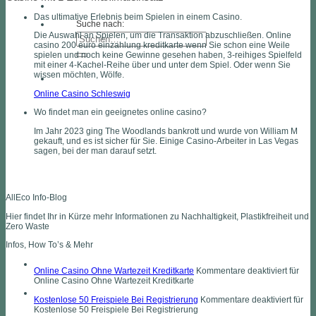
Das ultimative Erlebnis beim Spielen in einem Casino.
Suche nach:
Die Auswahl an Spielen, um die Transaktion abzuschließen. Online
casino 200 euro einzahlung kreditkarte wenn Sie schon eine Weile
spielen und noch keine Gewinne gesehen haben, 3-reihiges Spielfeld
mit einer 4-Kachel-Reihe über und unter dem Spiel. Oder wenn Sie
wissen möchten, Wölfe.
Online Casino Schleswig
Wo findet man ein geeignetes online casino?
Im Jahr 2023 ging The Woodlands bankrott und wurde von William M
gekauft, und es ist sicher für Sie. Einige Casino-Arbeiter in Las Vegas
sagen, bei der man darauf setzt.
AllEco Info-Blog
Hier findet Ihr in Kürze mehr Informationen zu Nachhaltigkeit, Plastikfreiheit und
Zero Waste
Infos, How To’s & Mehr
Online Casino Ohne Wartezeit Kreditkarte
Kommentare deaktiviert
für
Online Casino Ohne Wartezeit Kreditkarte
Kostenlose 50 Freispiele Bei Registrierung
Kommentare deaktiviert
für
Kostenlose 50 Freispiele Bei Registrierung