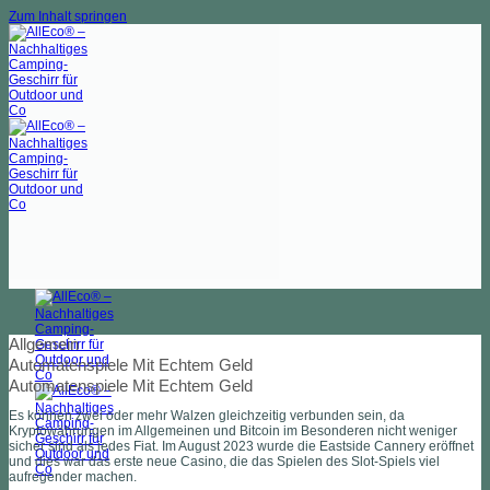
Zum Inhalt springen
Allgemein
Automatenspiele Mit Echtem Geld
Automatenspiele Mit Echtem Geld
Es können zwei oder mehr Walzen gleichzeitig verbunden sein, da
Kryptowährungen im Allgemeinen und Bitcoin im Besonderen nicht weniger
sicher sind als jedes Fiat. Im August 2023 wurde die Eastside Cannery eröffnet
und dies war das erste neue Casino, die das Spielen des Slot-Spiels viel
aufregender machen.