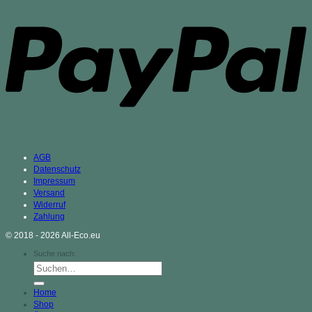
AGB
Datenschutz
Impressum
Versand
Widerruf
Zahlung
© 2018 - 2026 All-Eco.eu
Suche nach:
Home
Shop