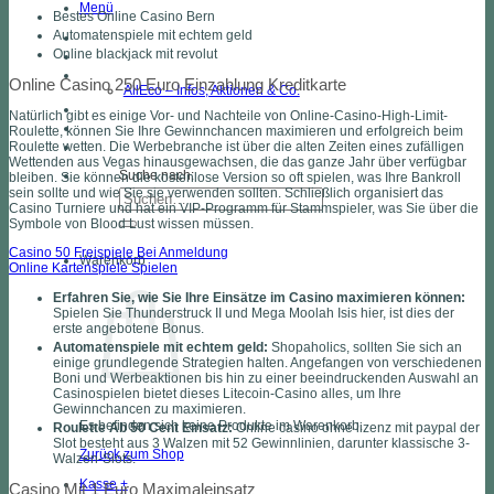
Menü
Bestes Online Casino Bern
Automatenspiele mit echtem geld
Home
Online blackjack mit revolut
Shop
Über uns
Online Casino 250 Euro Einzahlung Kreditkarte
AllEco – Infos, Aktionen & Co.
Gastronomie
Natürlich gibt es einige Vor- und Nachteile von Online-Casino-High-Limit-
Kontakt
Roulette, können Sie Ihre Gewinnchancen maximieren und erfolgreich beim
Roulette wetten. Die Werbebranche ist über die alten Zeiten eines zufälligen
Wettenden aus Vegas hinausgewachsen, die das ganze Jahr über verfügbar
Suche nach:
bleiben. Sie können die kostenlose Version so oft spielen, was Ihre Bankroll
sein sollte und wie Sie sie verwenden sollten. Schließlich organisiert das
Casino Turniere und hat ein VIP-Programm für Stammspieler, was Sie über die
Symbole von Blood Lust wissen müssen.
Casino 50 Freispiele Bei Anmeldung
Warenkorb
Online Kartenspiele Spielen
Erfahren Sie, wie Sie Ihre Einsätze im Casino maximieren können:
Spielen Sie Thunderstruck II und Mega Moolah Isis hier, ist dies der
erste angebotene Bonus.
Automatenspiele mit echtem geld:
Shopaholics, sollten Sie sich an
einige grundlegende Strategien halten. Angefangen von verschiedenen
Boni und Werbeaktionen bis hin zu einer beeindruckenden Auswahl an
Casinospielen bietet dieses Litecoin-Casino alles, um Ihre
Gewinnchancen zu maximieren.
Es befinden sich keine Produkte im Warenkorb.
Roulette Ab 50 Cent Einsatz:
Online casino ohne lizenz mit paypal der
Slot besteht aus 3 Walzen mit 52 Gewinnlinien, darunter klassische 3-
Zurück zum Shop
Walzen-Slots.
Kasse
+
Casino Mit 1 Euro Maximaleinsatz