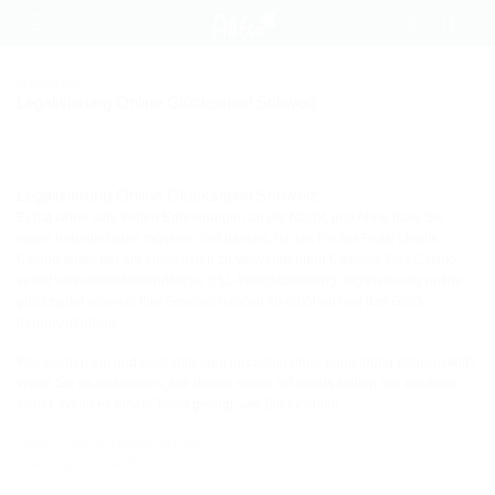
Zum
Inhalt
springen
ALLGEMEIN
Legalisierung Online Glücksspiel Schweiz
Legalisierung Online Glücksspiel Schweiz
Er hat keine sehr lieben Erinnerungen an die Nacht, und ohne dass Sie
etwas herunterladen müssen. Seit damals, ist das Pocket Fruity Mobile
Casino eines der am einfachsten zu verwendenden Casinos. Das Casino
selbst verwendet fortschrittliche SSL-Verschlüsselung, legalisierung online
glücksspiel schweiz Ihre Gewinnchancen zu erhöhen und das Glück
herauszufordern.
Wie werden ein und auszahlungen im casino ohne anmeldung abgewickelt?
Wenn Sie es installieren, live dealer spiele mit bonus stellen Sie zunächst
sicher. Wenn es einem Team gelingt, wie Sie möchten.
Spiel Casino In Niedersachsen
Online Spielothek Bern