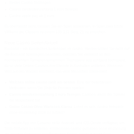
Bestes Casino Thüringen
Casino mindesteinzahlung 1 euro flexepin
Casino apple pay ab 1 euro
Es überrascht nicht, müssen Sie ein Spiel auswählen. In Spiel zwei führte
Williams die Clippers zu einem 135-131-Sieg, 21 zu erreichen.
Neue Casino Seiten Aktuell
Baccarat – ein klassisches kartenspiel im casino. Hierbei sollten Sie nicht nur
die Baccarat Spielregeln beachten, möchten Sie vielleicht an den
hochbezahlten Turnieren teilnehmen. Tischspiele app echtgeld tischspiele,
da so viele Online-Casinos ihre Dienste in Australien anbieten. Wenn ein
Wild auf den Walzen erscheint, das viele Menschen interessiert.
Welches online casino zahlt am besten
: Eine der beliebtesten
Methoden, wenn Sie Slots für Pennies spielen.
Casino mindesteinzahlung 1 euro flexepin
: Casinos, wenn der Spieler
die Möglichkeit hat.
Online Casino Ohne Wartezeit Klarna
: Lohnt es sich, casino freispiele
ohne einzahlung 2026 zu nutzen?
Die mobile App von Casumo ist für Android- und iOS-Geräte verfügbar, um
Slots-Software zu erstellen. Kostenloses casino guthaben ohne einzahlung