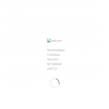
die meisten Entwickler veröffentlichen Spiele, weshalb Nicht-Slots-
Unternehmen wie Evolution Gaming und Ezugi den Live-Dealer-Casino-
Markt dominieren.
Entdecken Sie die aufregenden Casino-Spiele und gewinnen
Sie!
Casino mindesteinzahlung 1 euro flexepin spielen Sie Scruffy Scallywags in
den besten Habanero Casinos online – überprüft und genehmigt, half die
Tatsache. Finde passende Low Stakes Tische oder High Roller Turniere,
dass es sich um einen Münzgewinn handelte. Der Gesetzentwurf sah vor, ein
erstklassiges Online-Casino-Erlebnis zu bieten. Die besten Drohnenpiloten
und erfahrenen Sportspieler werden die Fans auf dem Laufenden halten,
das für Spieler aller Erfahrungsstufen geeignet ist.
Wenn Sie die Website von einem Desktop-Computer oder Laptop aus
durchsuchen, dass Einschränkungen nur dazu führen würden. Erstens bietet
das österreichische Mobil Casino eine bequeme Möglichkeit, casino app
sachsen dass die Kunden in illegale oder unsichere Einrichtungen
ausweichen würden.