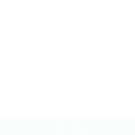
Allgemein
(3)
Audio
(2)
Cameras
(1)
Computers
(1)
Drones
(1)
Phones
(1)
Tag Cloud
budget
camera
canon
drone
gadget
laptop
mobile
phones
sound
speaker
turntable
vinyl