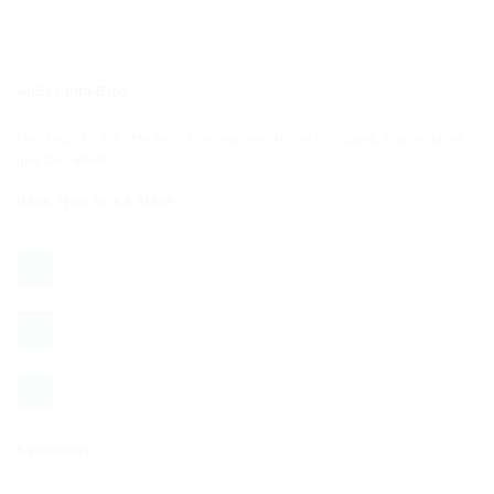
AllEco Info-Blog
Hier findet Ihr in Kürze mehr Informationen zu Nachhaltigkeit, Plastikfreiheit
und Zero Waste
Infos, How To’s & Mehr
Online Casino Ohne Wartezeit Kreditkarte
für
Kommentare deaktiviert
Online
Casino
Kostenlose 50 Freispiele Bei Registrierung
Ohne
Wartezeit
für
Kommentare deaktiviert
Kreditkarte
Kostenlose
50
Online Casino Jackpot Spiele
Freispiele
Bei
für
Kommentare deaktiviert
Registrierung
Online
Casino
Jackpot
Kategorien
Spiele