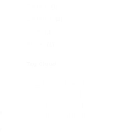
r
Cameras
(1)
Computers
(1)
Drones
(1)
Phones
(1)
Tag Cloud
budget
camera
canon
drone
gadget
laptop
mobile
phones
sound
e
speaker
turntable
vinyl
r