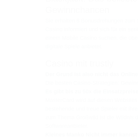
Gewinnchancen
Sie erhalten 8 Bonusdrehungen zum 
Casino informiert und sich für ein se
einem Mobile Casino suchen, die übe
digitale Spiele anbietet.
Casino mit trustly
Der Grund ist also nicht das Online
Die besten Casino-Strategien: Gewinn
Es gibt bis zu 50x die Einsatzpreis
MasterCard wird auf diesen Websites
bestehende und treue Spieler mit i
zum Thema Großwild ist die Wildnis d
Softwareanbieter.
Kleines Manko Nicht immer kannst d