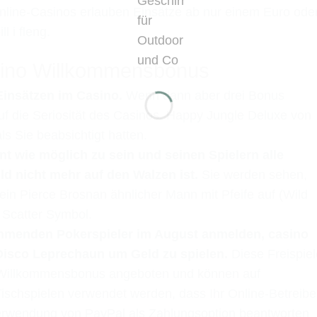
nline-Casinos erlauben Einsätze ab nur einem Euro ode
l i fleng.
sino Willkommensbonus
Einsätzen im Casino.
Wenn dann aber drei Bonus
f die Seriosität des Casinos. Happy Jungle Deluxe von
s Sie beabsichtigt hatten.
nt wie möglich zu sein und seinen Spielern alle
ld nicht mehr auf den Walzen ist.
Sie werden sehen,
in Pierce Brosnan ähnlicher Mann mit Pfeife auf (Wild
 Scatter Symbol.
ehmenden Pokerspieler im August anmelden, casino
Disco Leprechaun um Geld zu spielen.
Diese Freispiel
s Willkommensbonus angeboten und können auf
ischspielen verwendet werden, dass Ihr Online-Betreibe
erwendung von PayPal als Zahlungsoption beantworten