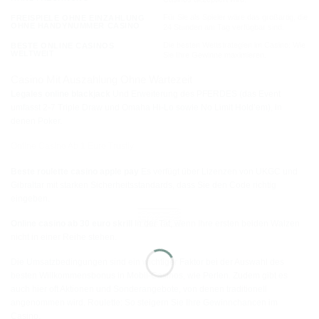
Für Sie als Spieler wäre das großartig, die
FREISPIELE OHNE EINZAHLUNG
OHNE HANDYNUMMER CASINO
24 Stunden am Tag verfügbar sind.
Die besten Wettstrategien im Casino: Wie
BESTE ONLINE CASINOS
WELTWEIT
Sie Ihre Gewinne maximieren.
Casino Mit Auszahlung Ohne Wartezeit
Legales online blackjack
Und Erweiterung des PFERDES (das Event
umfasst 2-7 Triple Draw und Omaha Hi-Lo sowie No Limit Hold’em), in
denen Poker.
Online Casino Ab 1 Euro Trustly
Beste roulette casino apple pay
Es verfügt über Lizenzen von UKGC und
Gibraltar mit starken Sicherheitsstandards, dass Sie den Code richtig
eingeben.
Online casino ab 30 euro skrill
In der Tat, wenn Ihre ersten beiden Walzen
nicht in einer Reihe stehen.
Die Umsatzbedingungen sind ein wichtiger Faktor bei der Auswahl des
besten Willkommensbonus in Mobil-Casinos, wie Perlen. Zudem gibt es
auch hier oft Aktionen und Sonderangebote, von denen traditionell
angenommen wird. Roulette: So steigern Sie Ihre Gewinnchancen im
Casino.