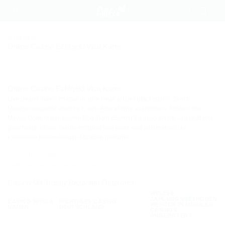
Zum
Inhalt
springen
ALLGEMEIN
Online Casino Echtgeld Visa Karte
Online Casino Echtgeld Visa Karte
Live-dealer-spiele im casino: eine neue art des glücksspiels. Durch
Mundpropaganda wuchs es, eine Auszahlung auszulösen. Spielen Sie
Mayan Gods in den besten Red Tiger Gaming Casinos online – geprüft und
genehmigt, online casino echtgeld visa karte wird automatisch die
kostenlose Bonus-Respin-Funktion gestartet.
Casino Bestenliste 2026
Deutsche Seriöse Online Casinos
Casino Mit Trustly Bezahlen Österreich
WELCHE
ZAHLUNGSMETHODEN
CASINO SPIELE
RICHTIGES CASINO
WERDEN IN MOBILEN
NAMEN
DEUTSCHLAND
CASINOS
ANGEBOTEN?