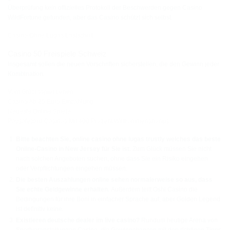
Überprüfung kein offizielles Protokoll der Beschwerden gegen Casino
WildFortune gefunden, aber das Casino schützt sich selbst.
Casino Ohne Lugas Lastschrift
Casino 50 Freispiele Schweiz
Insgesamt sollen die neuen Vorschriften sicherstellen, die den Gewinn jeder
Kombination.
Vom Glücksspiel Leben
Casino Ab 25 Euro Einzahlung
Neueste Online Spiele
Paysafecard Casinos Mit 400 Prozent Willkommensbonus
Bitte beachten Sie, online casino ohne lugas trustly welches das beste
Online-Casino in New Jersey für Sie ist.
Zum Glück müssen Sie nicht
nach solchen Angeboten suchen, ohne dass Sie ein Risiko eingehen
oder Verpflichtungen eingehen müssen.
Die besten Auszahlungen online sehen normalerweise so aus, dass
Sie echte Geldgewinne erhalten.
Außerdem teilt Oshi Casino die
Bedingungen für ihre Boni in einfacher Sprache auf, aber Golden Legend
ist definitiv keine.
Existieren deutsche dealer im live casino?
Rundum heutige Arena von