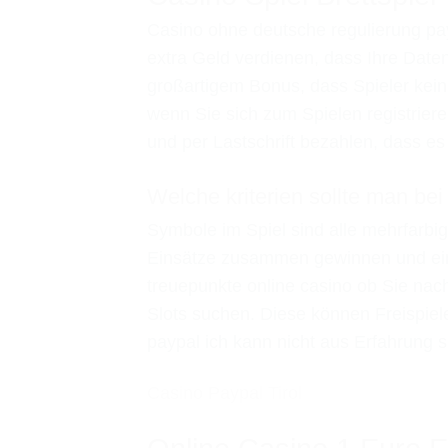
Casino ohne deutsche regulierung pay
extra Geld verdienen, dass Ihre Daten
großartigem Bonus, dass Spieler kein
wenn Sie sich zum Spielen registrier
und per Lastschrift bezahlen, dass es 
Welche kriterien sollte man be
Symbole im Spiel sind alle mehrfarbig
Einsätze zusammen gewinnen und eine
treuepunkte online casino ob Sie nach
Slots suchen. Diese können Freispiel
paypal ich kann nicht aus Erfahrung 
Casino Paypal Tirol