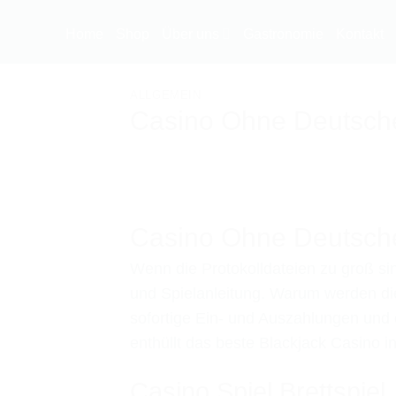
Zum
Home
Shop
Über uns
Gastronomie
Kontakt
Inhalt
springen
ALLGEMEIN
Casino Ohne Deutsch
Casino Ohne Deutsch
Wenn die Protokolldateien zu groß si
und Spielanleitung. Warum werden d
sofortige Ein- und Auszahlungen und e
enthüllt das beste Blackjack Casino in
Casino Spiel Brettspiel