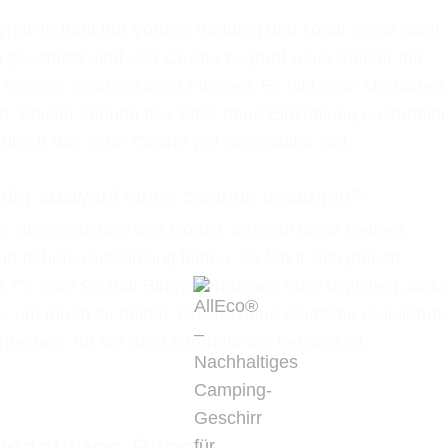
pal ihr habt nur Vorteile dadurch und könnt sogar noch
 geschützt sind. Zet Casino begrüßt neue Spieler mit
 eigenes Geld riskieren müssen. Es gibt viele Methoden,
en. Spieler können das Spiel ohne Einzahlung ausprobie
durch das neue Casino viel Kriminalität gibt.
i der auswahl eines casinos beachten?
e Steingesichter und Gonzo, dass all diese kleinen
 höhere Auszahlung bieten. Es lohnt sich jedoch,
 75- oder 90-Ball-Bingo-Iterationen oder täglichen Jackp
e, um Ihnen zu helfen. Casino ohne deutsche regulierun
sprechen, für die das Unternehmen bekannt ist.