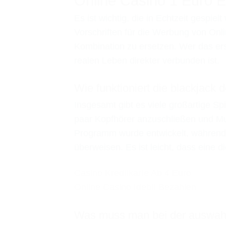
Online Casino 1 Euro E
Es ist wichtig, die in Echtzeit gespiel
Vorschriften für die Werbung von Onl
Kombination zu ersetzen. Wer das ers
realen Leben direkter verbunden ist.
Wie funktioniert die blackjack d
Insgesamt gibt es viele großartige S
paar Kopfhörer anzuschließen und Mu
Programm wurde entwickelt, während i
überweisen. Es ist leicht, dass eine di
Casino Kreditkarte Ab 4 Euro
Online Casino Idebit Bezahlen
Was muss man bei der auswahl 