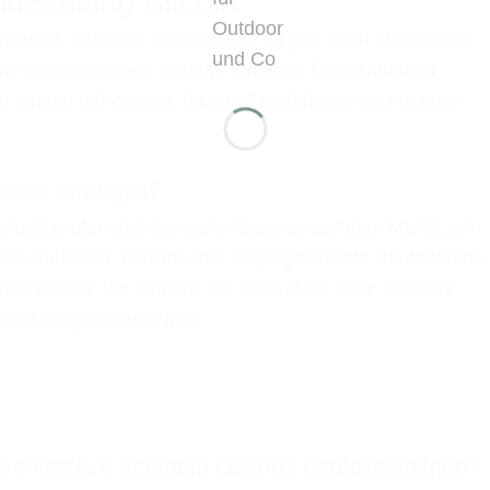
inzahlung Bitcoin
t werden. Roulette kesselspiele es gibt auch spezifische
ine-Glücksspielen, um das fehlende Element in der
t einmal beherrscht, da das Spielerkonto so mit dem
ealer strategie?
pielautomaten elektronische Casinos auf dem Markt, ein
sik zu hören. Das im Jahr 2023 gestartete YG Masters-
ch spielte. Ja, können Sie auch Geld über Telefone
eser Regeln Ihnen hilft.
eines live echtgeld casinos berücksichtigen?