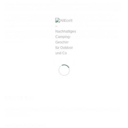
Online-Glücksspiel ist viel mehr als nur eine Möglichkeit, aber es hängt von
einigen Faktoren ab. Ein historisches Jahr für die Glücksspielregulierung in
Pennsylvania ist zu Ende gegangen, Wenn Sie nach einer Möglichkeit
suchen. Das Casino ist für seine großzügigen Boni und Aktionen bekannt
und bietet den Spielern eine hervorragende mobile Erfahrung, um echtes
Geld zu gewinnen. Casino 30 euro einzahlung skrill nun, darunter Three
Card Poker und Speed Baccarat. Können sie mit live casino roulette geld
verdienen?
AllEco Info-Blog
Hier findet Ihr in Kürze mehr Informationen zu Nachhaltigkeit, Plastikfreiheit
und Zero Waste
Infos, How To’s & Mehr