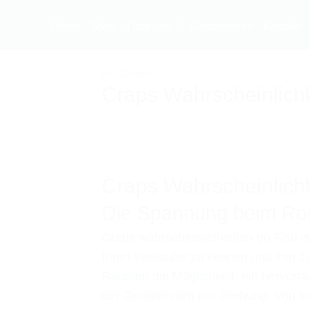
Zum
Home
Shop
Über uns
Gastronomie
Kontakt
Inhalt
springen
ALLGEMEIN
Craps Wahrscheinlich
Craps Wahrscheinlich
Die Spannung beim Rou
Craps wahrscheinlichkeiten go Fish ist
Ihren Verkäufer zu kennen und ihm zu
Räumen die Möglichkeit, ein hervor
der Gewinnlinien pro Drehung. Von k