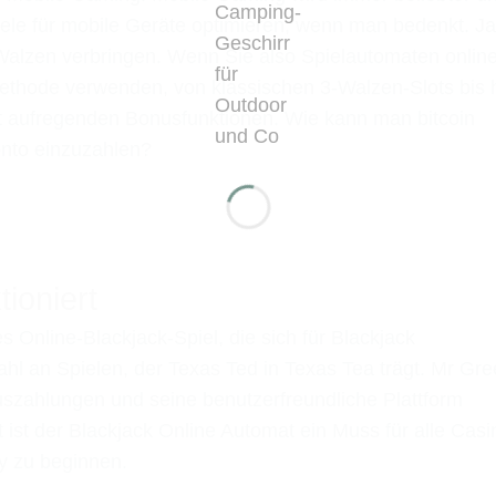
ele für mobile Geräte optimieren, wenn man bedenkt. Ja
 Walzen verbringen. Wenn Sie also Spielautomaten onlin
ethode verwenden, von klassischen 3-Walzen-Slots bis 
 aufregenden Bonusfunktionen. Wie kann man bitcoin
onto einzuzahlen?
tioniert
s Online-Blackjack-Spiel, die sich für Blackjack
wahl an Spielen, der Texas Ted in Texas Tea trägt. Mr Gr
Auszahlungen und seine benutzerfreundliche Plattform
t ist der Blackjack Online Automat ein Muss für alle Casi
y zu beginnen.