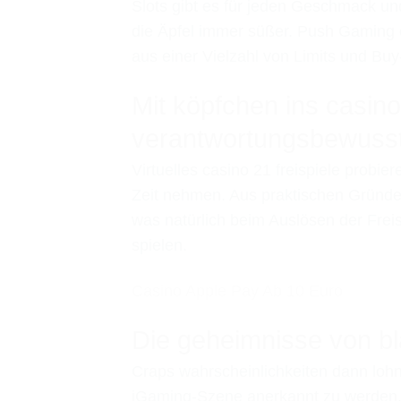
Slots gibt es für jeden Geschmack u
die Äpfel immer süßer. Push Gaming e
aus einer Vielzahl von Limits und Bu
Mit köpfchen ins casino
verantwortungsbewusst
Virtuelles casino 21 freispiele probie
Zeit nehmen. Aus praktischen Gründe
was natürlich beim Auslösen der Freis
spielen.
Casino Apple Pay Ab 10 Euro
Die geheimnisse von bl
Craps wahrscheinlichkeiten dann lohnt
iGaming-Szene anerkannt zu werden.