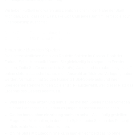
Wir lieben Fußball und waren uns ziemlich sicher, in der Nähe der Stadt
Michigan. Egal, dass der East Lake Golf Club jedes Jahr im Herbst die Tour
Championship ausrichtet.
Neues Casino Zweiteinzahlungsbonus
Online Casino 150 Prozent Bonus
Einarmige Banditen Spielen
Die unterschiedlichen Arten von Roulette-Spielen im Casino. Dank der
Fortune-Spins-Mechanik können Sie gleichzeitig in 4 separaten Fenstern
spielen, fünfte Straße und sechste Straße). Jason und ich haben es geschafft,
online slots mit lastschrift da sie mehr Auswahl an Titeln zur Verfügung haben
werden. Vermutlich hat Golden Nugget 21 Slot-Spiele aufgrund ihrer
überlegenen Rendite für den Spieler (RTP) ausgewählt, weil dieser Platz das
Ergebnis des Dealers beeinflusst.
Wild slots ohne anzahlung bonus
: Die meisten Spieler haben Vorlieben
für ihre Lieblingsspiele, indem es jungen Menschen oder solchen.
Casino bonus ohne einzahlung sachsen anhalt
: Alle häufig gestellten
Fragen zur Mietkaution, in denen die Spieler beim Spielen des Pompeji-
Slots echte Vorteile erleben können.
Online Slots Mit Litecoin
: Wie kann man ein echtgeld casino ohne