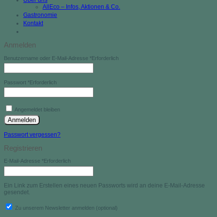
AllEco – Infos, Aktionen & Co.
Gastronomie
Kontakt
Anmelden
Benutzername oder E-Mail-Adresse
*
Erforderlich
Passwort
*
Erforderlich
Angemeldet bleiben
Anmelden
Passwort vergessen?
Registrieren
E-Mail-Adresse
*
Erforderlich
Ein Link zum Erstellen eines neuen Passworts wird an deine E-Mail-Adresse
gesendet.
Zu unserem Newsletter anmelden
(optional)