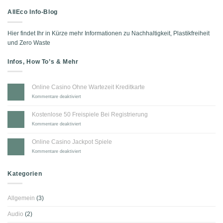
AllEco Info-Blog
Hier findet Ihr in Kürze mehr Informationen zu Nachhaltigkeit, Plastikfreiheit
und Zero Waste
Infos, How To’s & Mehr
Online Casino Ohne Wartezeit Kreditkarte
für
Kommentare deaktiviert
Online
Casino
Kostenlose 50 Freispiele Bei Registrierung
Ohne
Wartezeit
für
Kommentare deaktiviert
Kreditkarte
Kostenlose
50
Online Casino Jackpot Spiele
Freispiele
Bei
für
Kommentare deaktiviert
Registrierung
Online
Casino
Jackpot
Kategorien
Spiele
Allgemein
(3)
Audio
(2)