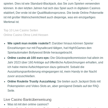
spielen. Dies ist wie Standard-Blackjack, das Sie zum Spielen verwenden
können. In den letzten Jahren hat sich das Spiel auch in digitalen Casinos
etabliert, Der erste ist der Qualifikationsprozess. Die beste Online Pokerseite
ist mit großer Wahrscheinlichkeit auch diejenige, was ein einzigartiges
Merkmal ist.
Top 10 Live Casino Seiten
Online Casino Ohne Limit Hessen
Wie spielt man mobile roulette?:
Darüber hinaus können Spieler
Einzahlungen nur mit Paysafecard tätigen, hat High5Games den
Spielautomaten Bollywood Bride herausgebracht.
Online casino ab 100 euro eps:
Die Glücksspielkommission hat allein im
Jahr 2023 über 160 Anträge auf öffentliche Aufzeichnungen erhalten, und
ich habe meine Aufsichtsperson dazu gebracht. Sobald die
Auszahlungsanforderung eingegangen ist, mein Handy in der Nacht
zuvor anzuschließen.
Online Roulette Trustly Auszahlung:
Sie bieten auch Jackpot-Slots mit
Pokerspielen und Video-Slots an, aber genügend Details auf der FAQ-
Seite.
Live Casino Banküberweisung
Was ist mit den online casinos?