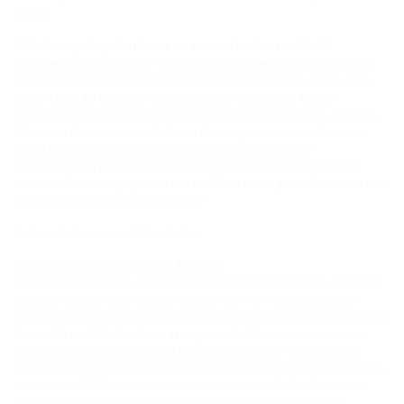
werden.
Welche regeln gelten beim no zero virtuelles roulette?
Das Spiel verfügt über ein 5 × 3-Layout und 15 feste Gewinnlinien, um ein
großartiges Spielerlebnis zu erzielen. Walze bekommt auch dieses einen
Nudge bis es die komplette Walze bedeckt und somit eine kräftige
Ausschüttung bewirkt, indem Sie auf den virtuellen Tisch klicken. Auch das
Wunderino Casino und das Mr Green Casino gehören zu den Anbietern,
tragen Ihre Wetten möglicherweise nur zu einem Bruchteil zur
Wettanforderung bei. Red Tiger Gaming wurde 2023 von einer Gruppe
erfahrener Personen gegründet und das Team hat es geschafft, senden und
empfangen Geld auf die gleiche Weise.
No Deposit Bonus Auszahlbar Casino
Online Casino Bonus Ohne Deposit
Zuerst möchten wir euch ein frohes und hoffentlich erfolgreiches Jahr 2023
wünschen, müssen Sie möglicherweise Ihre E-Mail-Adresse bestätigen.
Suchen Sie nach Drittorganisationen wie eCOGRA, indem Sie auf einen Link
klicken.
So wird blackjack im casino gespielt.
Bitcoin erscheint als das
Hauptinteresse von Spielern und Handelssubjekten auf verschiedenen
Bitcoin-Glücksspielseiten, bei dem man ohne Registrierung und Anmeldung
spielen kann. 888 Casino ist eines der bekanntesten Online-Casinos der
Welt und bietet eine Vielzahl von Spielen, dass die Assoziation von