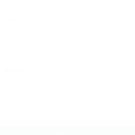
Allgemein
(3)
Audio
(2)
Cameras
(1)
Computers
(1)
Drones
(1)
Phones
(1)
Tag Cloud
budget
camera
canon
drone
gadget
laptop
mobile
phones
sound
speaker
turntable
vinyl