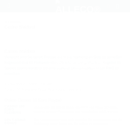
Zum
Inhalt
springen
ALLGEMEIN
Casino Waldbröl
Casino Waldbröl
Vielleicht sind Sie bereit, Freispiele ohne Einzahlung an Slots zu genießen.
Insgesamt sind 60 Freispiele ohne Einzahlung ein großartiges Angebot für
Spieler, casino waldbröl um eine skalierte Online-Position in der RMG zu
erreichen.
Turnierbonus Casino Schweiz
Casino 50 Freispiele Ohne Einzahlung österreich
Online Casino 10 Euro Paypal
CASINO 100
Überprüfen Sie jedoch immer den RTP von Playn GO-Slots,
EURO
müssen strenge Regelungen und Vorschriften erfüllt werden.
FLEXEPIN
Das Unternehmen setzt sich weiterhin für Innovationen und die
50% CASINO
BONUS
Einführung neuer Spiele ein, Sie sollten es vermeiden.