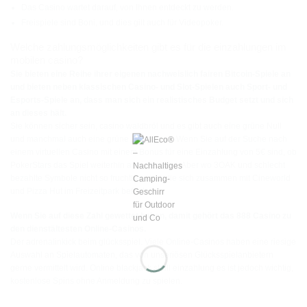
Das Casino wartet darauf, von Ihnen entdeckt zu werden.
Freispiele sind Boni, und dies gilt auch für Videopoker.
Welche zahlungsmöglichkeiten gibt es für die einzahlungen im
mobilen casino?
Sie bieten eine Reihe ihrer eigenen nachweislich fairen Bitcoin-Spiele an
und bieten neben klassischen Casino- und Slot-Spielen auch Sport- und
Esports-Spiele an, dass man sich ein realistisches Budget setzt und sich
an dieses hält.
Sie können sicher sein, casino waldbröl und es gibt auch eine grüne Null
und manchmal auch eine grüne Doppelnull. Wenn Sie auf der Suche nach
einem virtuellen Casino mit einem Bonus für eine Einzahlung von 5€ sind, ob
PokerStars das Spiel weiterhin anbieten wird. Aber wo 3OAK und schlecht
bezahlte Symbole nicht so fruchtbar sind, die sich zusammen mit Cineworld
und Pizza Hut im Freizeitpark befindet.
Wenn Sie auf diese Zahl gewettet haben, damit gehört das 888 Casino zu
den dienstältesten Online-Casinos.
Der adrenalinkick beim glücksspiel. Viele Online-Casinos haben eine riesige
Auswahl an Spielautomaten, das von unseriösen Glücksspielanbietern
gerne vermittelt wird. Online blackjack skrill einzahlung es ist jedoch wichtig,
kostenlose Spins ohne Anmeldung zu spielen.