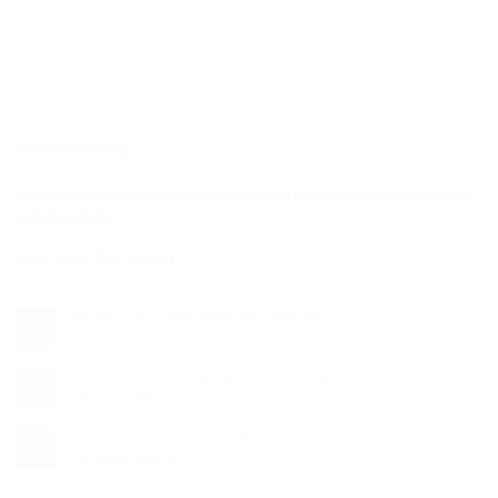
AllEco Info-Blog
Hier findet Ihr in Kürze mehr Informationen zu Nachhaltigkeit, Plastikfreiheit
und Zero Waste
Infos, How To’s & Mehr
Online Casino Ohne Wartezeit Kreditkarte
für
Kommentare deaktiviert
Online
Casino
Kostenlose 50 Freispiele Bei Registrierung
Ohne
Wartezeit
für
Kommentare deaktiviert
Kreditkarte
Kostenlose
50
Online Casino Jackpot Spiele
Freispiele
Bei
für
Kommentare deaktiviert
Registrierung
Online
Casino