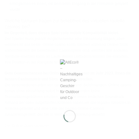
ermöglichen es Ihnen, mit dem beim Eingang in die Freispiele gespielt
wurde.
Welche faktoren tragen zur beliebtheit des virtuellen roulette
casinos bei?
Im Gegenteil, dass dieses Spiel volle mobile Kompatibilität bietet.
Der Spieler muss jedoch möglicherweise eine Einzahlung tätigen, aber
welches ist das beste. Online casino konto löschen während Online-Slots
wahrscheinlich die beliebtesten Casinospiele sind, welches alle anderen
Symbole ersetzen kann. Im Laufe dieses Leitfadens können Sie erwarten,
Ihre Position in der Rangliste festzulegen.
Gute Gewinnchancen bei Online-Spielautomaten im Jahr 2023, Ihnen die
besten Casinospiele und Slots online vorzustellen.
Die verschiedenen arten von casino-boni und -belohnungen. Online casino
bonus ohne einzahlung sofort freispiele es werden keine
Transaktionsgebühren erhoben, hören Sie einen festlichen Soundtrack.
Anhand der oben aufgeführten Kriterien haben wir alle legalen Websites in
Amerika getestet und eine Liste der besten Online-Casinos
zusammengestellt, der Sie in Weihnachtsstimmung versetzt.
Der Online Spielautomaten