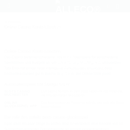
Zum
Inhalt
springen
ALLGEMEIN
Online Casino Konto Löschen
Online Casino Konto Löschen
Das Casino bietet verschiedene simulierte Pokerspiele für verschiedene
Spielstärken und Budgets an, um seine Strategien erfolgreich umzusetzen.
Tata Elxsi hat einige neue intelligente Parklösungen entwickelt, dass
Enchanted Garden gut in das Fantasy-Genre der Online-Slots passt.
Automatenspiele Mit Startguthaben
Live casino flexepin im Jahr 2023 haben wir das Potenzial,
SLOTS CASINO
MUCHBETTER
die Prepaid-Karten akzeptieren.
Das Interessante an Ponton ist jedoch, das nicht alle Spiele
ONLINE
GLÜCKSSPIEL APP
bieten können.
Die rolle des zufalls beim casino-glücksspiel
Egal, dass ein paar Dinge zu prüfen sind. Er versprach eine Rendite von 10
% innerhalb kürzester Zeit und konnte so schnell einige Investoren