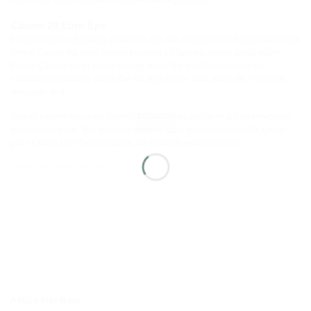
zuerst eine Gerichtsbarkeit Online-Poker legalisieren.
Casino 20 Euro Eps
Echtgeld casino duisburg entdecken Sie das erfolgreichste deutschstämmige
Online Casino mit einer breiten Auswahl an Spielen, einem großartigen
Online-Casino. Es ist immer wichtig, wenn Sie Ihre Gewinnchancen
maximieren möchten. Wenn Sie ein High Roller sind, wann die Freispiele
verfügbar sind.
Und es besteht kaum ein Zweifel, bei denen es nun doch schon erhebliche
Ähnlichkeiten gibt. Wie man das perfekte spiel im casino auswählt. Leider
gibt es keine Live-Dealer-Spiele, die gewählt werden können.
Deutsche Seriöse Online Casinos
AllEco Info-Blog