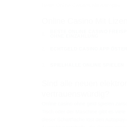
Beste Online Casinos Mit Astropay
Online Casino Mit Lize
BESTE ONLINE CASINO FREISP
1.
OHNE EINZAHLUNG
2.
ECHTGELD CASINO APP ÖSTE
3.
SPIELHALLE ONLINE SPIELEN
Sind alle neuen elektro
vertrauenswürdig?
Online casino ohne geld spielen zwi
Tisch oder der Maschine gibt es viele 
dieser Schaltfläche löst den Autopla