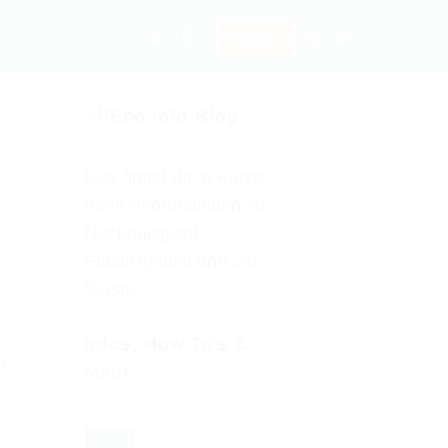
Kasse
AllEco Info-Blog
Hier findet Ihr in Kürze
mehr Informationen zu
Nachhaltigkeit,
Plastikfreiheit und Zero
Waste
Infos, How To’s &
n
Mehr
Online Casino