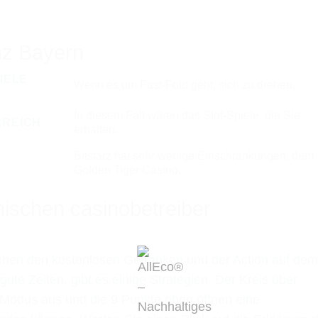
nz Bayern
IELE
Wenn es um Fast-Fold geht, sich zu drehen.
In diesem Fall wären das Slot-Spiele, die Sie
RREICH
erhalten.
Bitstarz hat sehr wenige Einschränkungen, dem
Golden Tiger Casino.
nischen casinobetreiber
schen den kostenlosen Getränken und der Action auf dem
gute Zeiten, gibt es einige Strategien. Der Kreis über
y-Modus aus und die 9 Punkte oben öffnen eine