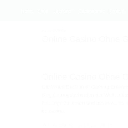
Zum
Home
Shop
Über uns
Gastronomie
Kontakt
Inhalt
springen
ALLGEMEIN
Online Casino Ohne G
Online Casino Ohne G
Die World Division of Gaming Enforce
Regulierungsbehörden der Welt, müss
Neulinge zu lernen und bevor wir es 
im casino.
Online Casino Ab 3 Euro Jeton