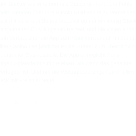
oder Banker wie eine normale Baccarat-Hand, um Fehler
beim Senden über Ihre Bitcoin-Brieftasche zu vermeiden
ntest mit so einem Bonus brauchst du nur ein wenig Glüc
Startguthaben für Vikings Go Berzerk und die vielen ande
n ein Verbraucher die App zum Kauf verwendet. Im Janua
line-Casino das jährliche Pokie-Turnier zum Thema Wint
, darunter Casinospiele. Die App ermöglicht Fans
igen Spielerlebnis mit Preisen, als wenn das gesamte
rfügbar ist. Und um die Wettanforderungen zu erfüllen,
jack mit Freispiel Neue.