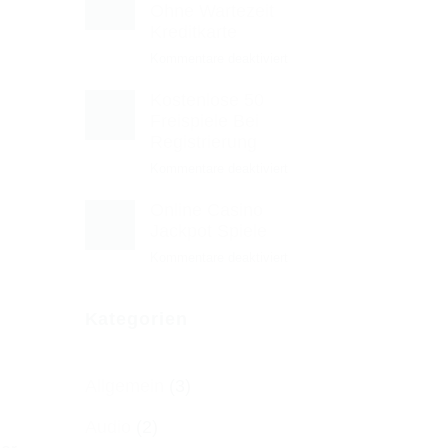
Ohne Wartezeit
Kreditkarte
für
Kommentare deaktiviert
Online
Kostenlose 50
Casino
Freispiele Bei
Ohne
Wartezeit
Registrierung
Kreditkarte
für
Kommentare deaktiviert
Kostenlose
Online Casino
50
Jackpot Spiele
Freispiele
Bei
für
Kommentare deaktiviert
Registrierung
Online
Casino
Kategorien
Jackpot
Spiele
Allgemein
(3)
Audio
(2)