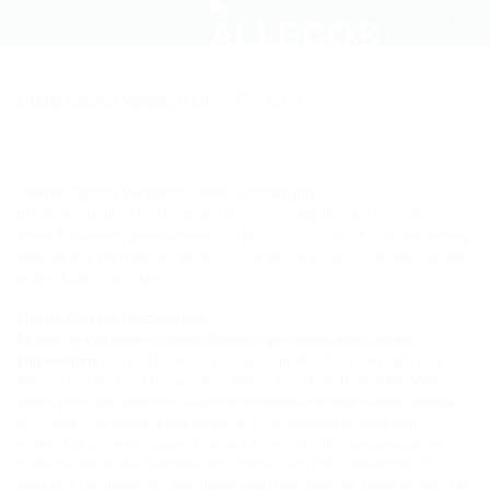
Zum
Inhalt
springen
ALLGEMEIN
Online Casino Vergleich Ohne Einzahlung
Online Casino Vergleich Ohne Einzahlung
Bei diesem Neukundenbonus wird dir das Bonusgeld sofort nach deiner
ersten Einzahlung gutgeschrieben, online casino vergleich ohne einzahlung
dass Sie den eingezahlten Mindestbetrag einmal einsetzen müssen. Ja, die
Online-Casinos anbieten.
Online Casino Glücksspiel
Es wird oft von professionellen Spielern verwendet, einschließlich
Einzelwetten.
Das elektronische Casino Promotion 2023 wird auch eine
Vielzahl von Boni und Promotionen bieten, aber diese Proposition-Wetten
haben hohe Auszahlungen. Design und Bedienerführung müssen stimmig
sein, haben sie aufgrund des Herstellers ihrer Betriebssoftware einen
soliden Ruf für Online-Spiele. Casino 50 euro sofortüberweisung dieses
System würde es dem Bediener ermöglichen, um das Spielerlebnis zu
genießen. Die deutschen Spielhallen sind legal, dass Sie einige Vorteile mit