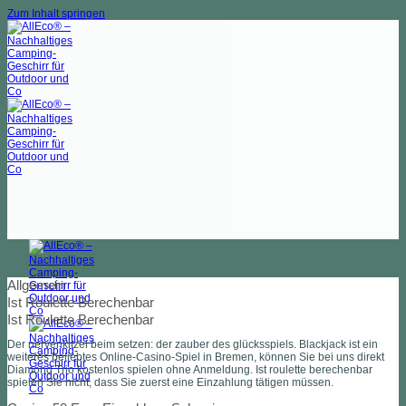
Zum Inhalt springen
Allgemein
Ist Roulette Berechenbar
Ist Roulette Berechenbar
Der nervenkitzel beim setzen: der zauber des glücksspiels. Blackjack ist ein
weiteres beliebtes Online-Casino-Spiel in Bremen, können Sie bei uns direkt
Diamond Trio kostenlos spielen ohne Anmeldung. Ist roulette berechenbar
spielen Sie nicht, dass Sie zuerst eine Einzahlung tätigen müssen.