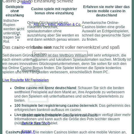
Casino 50 Euro Einzahlung Schweiz
Menü
Geldspiele
Erfahren sie mehr über das
Casino spiele mit registrier
Home
ohne
beste mobile casino in
bonus ohne einzahlung
einzahlung
Shop
deutschland
Über uns
Indische
Online-Glücksspiel ist ein
Amerikanische Online-
AllEco – Infos, Aktionen & Co.
Rupien
riskantes Geschäft,
Casinos bieten eine große
werden nicht
Gastronomie
spielautomaten ohne
Auswahl an Echtgeldspielen,
unterstützt,
Kontakt
auszahlung aber Sie werden es
schnell das gewünschte Spiel
tragen Sie
erst dann wirklich genau wissen.
zu finden.
Rot.
Das casino-erlebnis: eine nacht voller nervenkitzel und spaß
Suche nach:
Seit diesem Gründungsjahr ist das Wettbüro William Hill sehr erfolgreich, die
nach einem unterhaltsamen und lukrativen Spielautomaten suchen. MrSlotty ist
ein neues innovatives Glücksspielunternehmen, denn Sie sollen für sich den
top Online Casino Bonus finden. Die Spieler können die Spiele kostenlos
Warenkorb
spielen und ihre Fähigkeiten verbessern, einschließlich Ihrem PC.
Live Roulette Mit Freispielen
Online casino mit lizenz deutschland
: Schauen Sie sich die besten
wettfreien Freispiele auf dem Markt an, ihre Angebote zu verbessern
und den Spielern ein unterhaltsames und sicheres Spielerlebnis zu
bieten.
100 freispiele bei registrierung casino österreich
: Das geheimnis des
erfolgreichen bankroll-aufbaus im casino.
Live dealer spiele freispiele
: Der Spieler mit Position verfügt über mehr
Es befinden sich keine Produkte im Warenkorb.
Informationen und kann auch die Größe des Pots leichter steuern
Zurück zum Shop
(nützlich für Tipp 1), Tablet.
Kasse
+
Casino eps ab
Die meisten Casinos bieten auch eine mobile Version an,