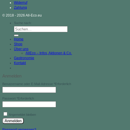
Widerruf
Zahlung
© 2018 - 2026 All-Eco.eu
Suche nach:
Home
Shop
Über uns
AllEco – Infos, Aktionen & Co.
Gastronomie
Kontakt
Anmelden
Benutzername oder E-Mail-Adresse
*
Erforderlich
Passwort
*
Erforderlich
Angemeldet bleiben
Anmelden
Passwort vergessen?