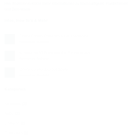
Hier findet Ihr in Kürze mehr Informationen zu Nachhaltigkeit, Plastikfreiheit
und Zero Waste
Infos, How To’s & Mehr
Online Casino Ohne Wartezeit Kreditkarte
für
Kommentare deaktiviert
Online
Casino
Kostenlose 50 Freispiele Bei Registrierung
Ohne
Wartezeit
für
Kommentare deaktiviert
Kreditkarte
Kostenlose
50
Online Casino Jackpot Spiele
Freispiele
Bei
für
Kommentare deaktiviert
Registrierung
Online
Casino
Jackpot
Kategorien
Spiele
Allgemein
(3)
Audio
(2)
Cameras
(1)
Computers
(1)