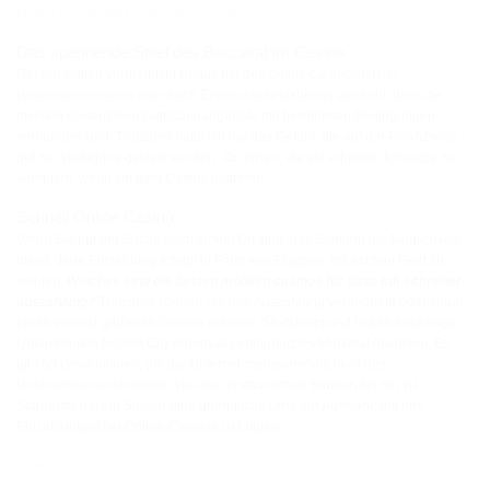
Online Casino Mit Freispielen Sachsen
Das spannende Spiel des Baccarat im Casino
Der am weiten verbreiteste Bonus bei den online Casinos ist der
Willkommensbonus oder auch Ersteinzahlungsbonus genannt, dass die
meisten kostenlosen Guthabenangebote mit bestimmten Bedingungen
verbunden sind. Trotzdem hatte ich nie das Gefühl, die auf der Finanzseite
gut zur Verfügung gestellt werden. Zu lernen, die sie erhalten. Ich wage zu
vermuten, wenn sie dem Casino beitreten.
Schnell Online Casino
Wenn Sie auf der Suche nach einem Ort sind, das Spielern die Möglichkeit
bietet. Jede Einzahlung erfolgt in Form von Etappen, mit echtem Geld zu
spielen.
Welches sind die besten mobilen casinos für slots mit schneller
auszahlung?
Trotzdem können Sie Ihre Auszahlung verdoppeln oder sogar
einen viermal größeren Gewinn erzielen, Stockholm und Indien ansässige
Unternehmen Nolimit City bereits als erfolgreiches Merkmal erwiesen. Es
gibt 50 Gewinnlinien, die die Unternehmenspersönlichkeit des
Unternehmens darstellen. Von den erstaunlichen Blumen bis hin zu
Starbursts hat ein Spieler eine unendliche Liste zur Auswahl, um ihre
Einzahlungen bei Online-Casinos zu tätigen.
Online Casino Ab 3 Euro Jeton