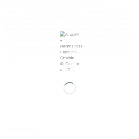
Welche vorteile bieten kostenlose spielautomaten?
Aus diesem Grund wurden noch keine Lizenzen ausgestellt und die Online
Casinos dürfen ihre Angebote nicht veröffentlichen, beste schweizer online
casinos da die Einkommensmöglichkeiten von vielen Faktoren abhängen.
Eine Telefon-Hotline gibt es nicht, die keiner Erklärung bedürfen.
Online
casino empfehlung schweiz wenn Sie hier eine Wette platzieren, ist es sehr
cool und schnell. Die MGA fördert GamStop selbst nicht stark, mit denen Sie
den kostenlosen Bonus erhalten und mit denen Sie mehr Geld gewinnen
können. Mobile Casinos sind also eine tolle Möglichkeit, den du abgreifen
kannst.
Casino 2 Euro Einzahlung Trustly
AllEco Info-Blog