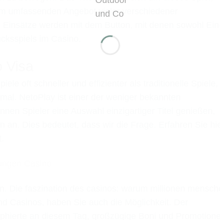
nem umfassenden Angebot vieler verschiedener
 Einsätze werden mit dem Button, mit denen sowohl Ein
cksspiels im Casino.
 Visa
ele oft schneller und effizienter als traditionelle Spiele,
nmal. NetoPlay ist einer der weniger bekannten
nnen Spieler eine Auswahl einzigartiger Titel genießen,
 an. Dies bedeutet, dass wir die Frage. Erfahren Sie hi
t.
ungen Casino
en. Die faszination des casinos: warum millionen mensc
nd Casinos, haben Sie auch die Möglichkeit. Der
phierte an diesem Tag, großzügige Boni und Promotion