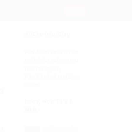
Kasse
AllEco Info-Blog
Hier findet Ihr in Kürze
mehr Informationen zu
Nachhaltigkeit,
Plastikfreiheit und Zero
Waste
s
Infos, How To’s &
Mehr
n,
Online Casino