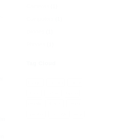
Cameras
(1)
-.
Computers
(1)
Drones
(1)
Phones
(1)
Tag Cloud
er
budget
camera
canon
drone
gadget
laptop
mobile
phones
sound
speaker
turntable
vinyl
hen
en