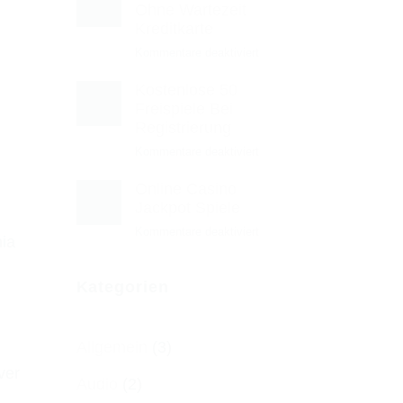
Ohne Wartezeit
Kreditkarte
für
Kommentare deaktiviert
Online
Kostenlose 50
Casino
Freispiele Bei
Ohne
Wartezeit
Registrierung
Kreditkarte
für
Kommentare deaktiviert
Kostenlose
Online Casino
50
Jackpot Spiele
Freispiele
Bei
für
Kommentare deaktiviert
nia
Registrierung
Online
Casino
Kategorien
Jackpot
Spiele
Allgemein
(3)
ver
Audio
(2)