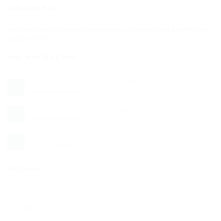
AllEco Info-Blog
Hier findet Ihr in Kürze mehr Informationen zu Nachhaltigkeit, Plastikfreiheit
und Zero Waste
Infos, How To’s & Mehr
Online Casino Ohne Wartezeit Kreditkarte
für
Kommentare deaktiviert
Online
Casino
Kostenlose 50 Freispiele Bei Registrierung
Ohne
Wartezeit
für
Kommentare deaktiviert
Kreditkarte
Kostenlose
50
Online Casino Jackpot Spiele
Freispiele
Bei
für
Kommentare deaktiviert
Registrierung
Online
Casino
Jackpot
Kategorien
Spiele
Allgemein
(3)
Audio
(2)