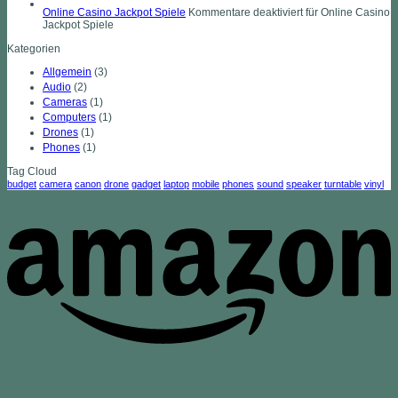
Online Casino Jackpot Spiele
Kommentare deaktiviert
für Online Casino
Jackpot Spiele
Kategorien
Allgemein
(3)
Audio
(2)
Cameras
(1)
Computers
(1)
Drones
(1)
Phones
(1)
Tag Cloud
budget
camera
canon
drone
gadget
laptop
mobile
phones
sound
speaker
turntable
vinyl