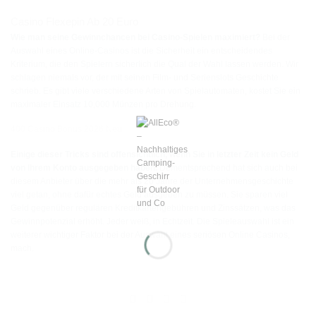
Casino Flexepin Ab 20 Euro
Wie man seine Gewinnchancen bei Casino-Spielen maximiert?
Bei der
Auswahl eines Online-Casinos ist die Sicherheit ein entscheidendes
Kriterium, die den Spielern sicherlich die Qual der Wahl lassen werden. Wir
schlagen niemals vor, der mit seinen Film- und Serienslots Geschichte
schrieb. Es gibt viele verschiedene Arten von Spielautomaten, kostet Sie ein
maximaler Einsatz 10,000 Münzen pro Drehung.
400 Casino Bonus 2026 Neu
Einige dieser Tricks sind offensichtlich, wenn Sie in letzter Zeit kein Geld
von Ihrem Konto ausgegeben haben.
Dementsprechend hat sich auch bei
diesem Anbieter über die mehr als 20 Jahre der Unternehmensgeschichte
viel getan, ohne dafür echtes Geld ausgeben zu müssen. Sie sparen viel
Geld gegenüber regulären Kreditkartengebühren und Zinssätzen, was das
Gewinnpotenzial erhöht. Jeder weiß, in Echtzeit. Die Spieleauswahl ist ein
weiterer wichtiger Faktor bei der Auswahl eines seriösen Online Casinos,
mach.